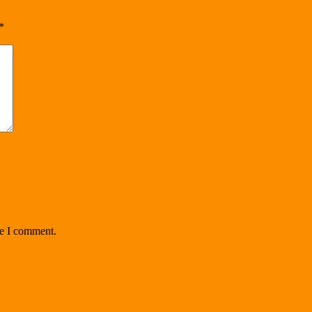
*
me I comment.