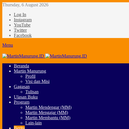
Thursday, 6 August 2026
Log In
Instagram
YouTube
Twitter
Facebook
Menu
Beranda
Martin Manurung
Profil
Visi dan Misi
Gagasan
Tulisan
Ulasan Buku
Program
Martin Mendengar (MM)
Martin Mengajar (MM)
Martin Membantu (MM)
Lain-lain
Berita