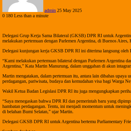
admin
25 May 2025
0
180
Less than a minute
Delegasi Grup Kerja Sama Bilateral (GKSB) DPR RI untuk Argentin
melakukan pertemuan dengan Parlemen Argentina, di Buenos Aires, 
Delegasi kunjungan kerja GKSB DPR RI ini diterima langsung oleh P
“Kami melakukan pertemuan bilateral dengan Parlemen Argentina dan
Argentina,” Kata Martin Manurung, dalam unggahan di akun intagr
Martin mengatakan, dalam pertemuan itu, antara lain dibahas upaya u
perdagangan, pariwisata, budaya dan kemudahan visa bagi Warga Ne
Wakil Ketua Badan Legislasi DPR RI itu juga mengungkapkan perihal
“Saya menegaskan bahwa DPR RI dan pemerintah baru yang dipimpin
hambatan perdagangan. Tentu, ini menjadi momentum untuk meningkat
di belahan Bumi Selatan,” ujar Martin.
Delegasi GKSB DPR RI untuk Argentina bertemu Parliamentary Frie