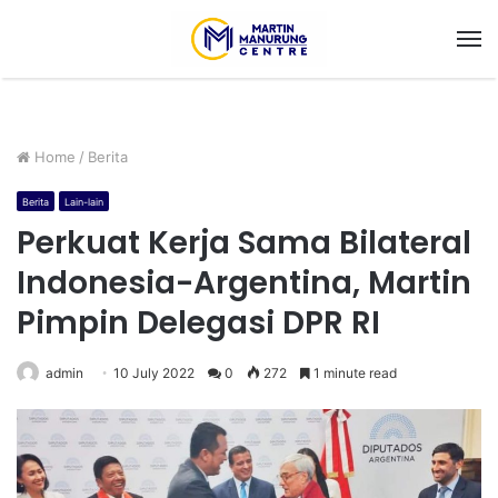
M
Home
/
Berita
Berita
Lain-lain
Perkuat Kerja Sama Bilateral
Indonesia-Argentina, Martin
Pimpin Delegasi DPR RI
admin
10 July 2022
0
272
1 minute read