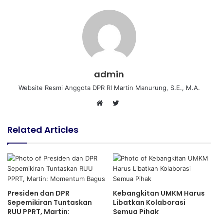
admin
Website Resmi Anggota DPR RI Martin Manurung, S.E., M.A.
T
W
w
e
i
Related Articles
b
t
s
t
i
e
t
r
e
Presiden dan DPR
Kebangkitan UMKM Harus
Sepemikiran Tuntaskan
Libatkan Kolaborasi
RUU PPRT, Martin:
Semua Pihak