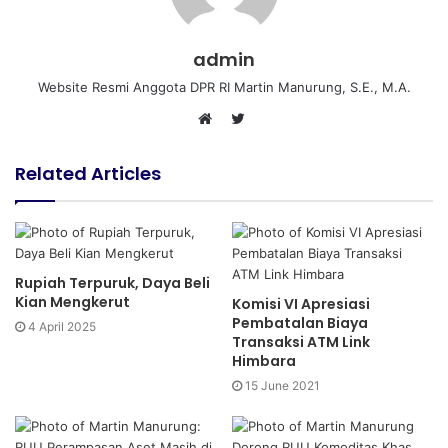
admin
Website Resmi Anggota DPR RI Martin Manurung, S.E., M.A.
T
W
w
e
i
Related Articles
b
t
s
t
i
e
t
r
e
Rupiah Terpuruk, Daya Beli
Kian Mengkerut
Komisi VI Apresiasi
Pembatalan Biaya
4 April 2025
Transaksi ATM Link
Himbara
15 June 2021