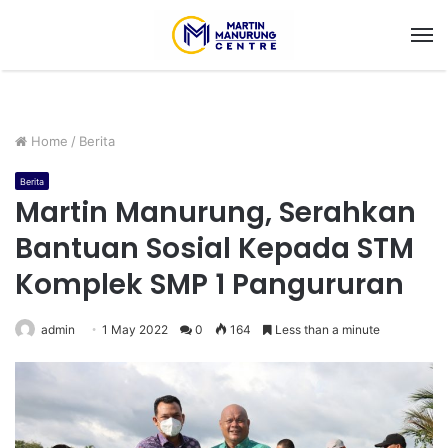
M
Home
/
Berita
Berita
Martin Manurung, Serahkan
Bantuan Sosial Kepada STM
Komplek SMP 1 Pangururan
admin
1 May 2022
0
164
Less than a minute