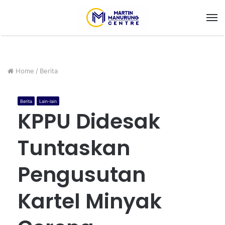
M
Home
/
Berita
Berita
Lain-lain
KPPU Didesak
Tuntaskan
Pengusutan
Kartel Minyak