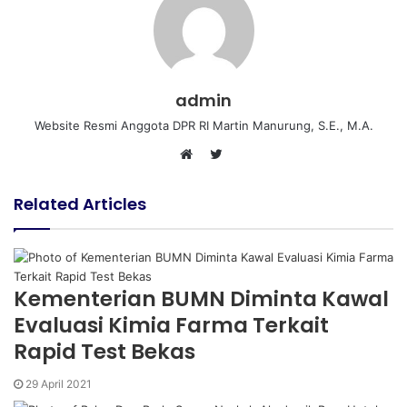
e
l
e
i
t
e
t
d
r
r
t
a
v
I
e
k
i
n
s
t
a
t
e
E
admin
m
a
Website Resmi Anggota DPR RI Martin Manurung, S.E., M.A.
i
T
l
W
w
e
i
Related Articles
b
t
s
t
i
e
t
r
Kementerian BUMN Diminta Kawal
e
Evaluasi Kimia Farma Terkait
Rapid Test Bekas
29 April 2021