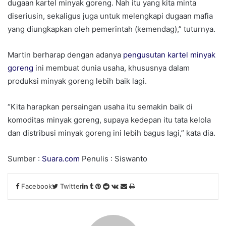
dugaan kartel minyak goreng. Nah itu yang kita minta
diseriusin, sekaligus juga untuk melengkapi dugaan mafia
yang diungkapkan oleh pemerintah (kemendag),” tuturnya.
Martin berharap dengan adanya
pengusutan kartel minyak
goreng
ini membuat dunia usaha, khususnya dalam
produksi minyak goreng lebih baik lagi.
“Kita harapkan persaingan usaha itu semakin baik di
komoditas minyak goreng, supaya kedepan itu tata kelola
dan distribusi minyak goreng ini lebih bagus lagi,” kata dia.
Sumber :
Suara.com
Penulis : Siswanto
Facebook
Twitter
L
T
P
R
V
S
P
i
u
i
e
K
h
r
n
m
n
d
o
a
i
k
b
t
d
n
r
n