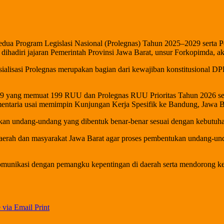
edua Program Legislasi Nasional (Prolegnas) Tahun 2025–2029 serta 
dihadiri jajaran Pemerintah Provinsi Jawa Barat, unsur Forkopimda, ak
isasi Prolegnas merupakan bagian dari kewajiban konstitusional DPR
29 yang memuat 199 RUU dan Prolegnas RUU Prioritas Tahun 2026 se
mentaria usai memimpin Kunjungan Kerja Spesifik ke Bandung, Jawa Ba
an undang-undang yang dibentuk benar-benar sesuai dengan kebutuhan 
 daerah dan masyarakat Jawa Barat agar proses pembentukan undang-unda
munikasi dengan pemangku kepentingan di daerah serta mendorong keter
 via Email
Print