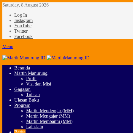
Saturday, 8 August 2026
Log In
Instagram
YouTube
Twitter
Facebook
Menu
Beranda
Martin Manurung
Profil
Visi dan Misi
Gagasan
Tulisan
Ulasan Buku
Program
Martin Mendengar (MM)
Martin Mengajar (MM)
Martin Membantu (MM)
Lain-lain
Berita