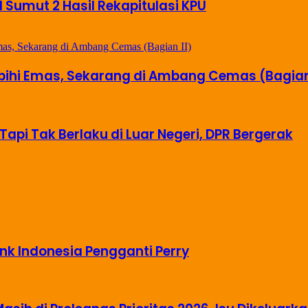
il Sumut 2 Hasil Rekapitulasi KPU
ebihi Emas, Sekarang di Ambang Cemas (Bagian 
Tapi Tak Berlaku di Luar Negeri, DPR Bergerak
nk Indonesia Pengganti Perry