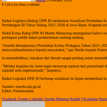
admin
3 February 2026
0
124
Less than a minute
Badan Legislasi (Baleg) DPR RI melakukan Sosialisasi Perubahan K
Persidangan III Tahun Sidang 2025–2026 di Jawa Barat. Kegiatan ini 
Wakil Ketua Baleg DPR RI Martin Manurung menegaskan bahwa sosial
partisipasi publik dalam pembentukan undang-undang.
“Setelah ditetapkannya Perubahan Kedua Prolegnas Tahun 2025–20
menyosialisasikannya kepada masyarakat,” ujar Martin kepada Parle
Ia menambahkan, masukan dari daerah sangat penting untuk memastik
“Melalui kegiatan ini, kami ingin menyerap aspirasi dari pemerintah
aspiratif serta implementatif,” lanjutnya.
Badan Legislasi DPR RI berharap sosialisasi ini dapat memperkuat ko
Sumber: emedia.dpr.go.id
Editor: Parlementaria
Facebook
Twitter
LinkedIn
Tumblr
Pinterest
Reddit
VKontakte
Share