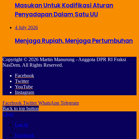
Masukan Untuk Kodifikasi Aturan
Penyadapan Dalam Satu UU
4 July 2026
Menjaga Rupiah, Menjaga Pertumbuhan
Copyright © 2026 Martin Manurung - Anggota DPR RI Fraksi
NasDem. All Rights Reserved.
Facebook
Twitter
YouTube
Instagram
Facebook
Twitter
WhatsApp
Telegram
Back to top button
Close
Log In
Facebook