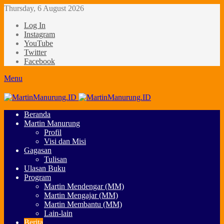
Thursday, 6 August 2026
Log In
Instagram
YouTube
Twitter
Facebook
Menu
Beranda
Martin Manurung
Profil
Visi dan Misi
Gagasan
Tulisan
Ulasan Buku
Program
Martin Mendengar (MM)
Martin Mengajar (MM)
Martin Membantu (MM)
Lain-lain
Berita