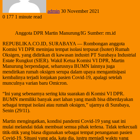
admin
30 November 2021
0
177
1 minute read
Anggota DPR Martin Manurung/IG Sumber: rm.id
REPUBLIKA.CO.ID, SURABAYA — Rombongan anggota
Komisi VI DPR meninjau tempat isolasi terpusat (Isoter) Rumah
Oksigen, yang didirikan di kawasan industri PT Surabaya Industrial
Estate Rungkut (SIER). Wakil Ketua Komisi VI DPR, Martin
Manurung berpendapat, seharusnya BUMN lainnya juga
mendirikan rumah oksigen serupa dalam upaya mengantisipasi
kembalinya terjadi lonjakan pasien Covid-19, apalagi setelah
munculnya varian baru Omicron.
“Ini yang sebenarnya sering kita suarakan di Komisi VI DPR.
BUMN memiliki banyak aset lahan yang masih bisa diberdayakan
sebagai tempat isolasi atau rumah oksigen,” ujarnya di Surabaya,
Senin (29/11).
Martin mengingatkan, kondisi pandemi Covid-19 yang saat ini
mulai melandai tidak membuat semua pihak terlena. Tidak terkecuali
titik-titik yang biasa digunakan sebagai tempat penanganan pasien
Covid-19. Situasi yang ada, kata dia, justru menjadi waktu yang