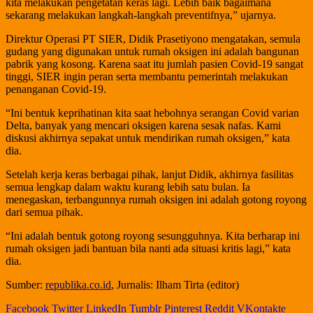
kita melakukan pengetatan keras lagi. Lebih baik bagaimana
sekarang melakukan langkah-langkah preventifnya,” ujarnya.
Direktur Operasi PT SIER, Didik Prasetiyono mengatakan, semula
gudang yang digunakan untuk rumah oksigen ini adalah bangunan
pabrik yang kosong. Karena saat itu jumlah pasien Covid-19 sangat
tinggi, SIER ingin peran serta membantu pemerintah melakukan
penanganan Covid-19.
“Ini bentuk keprihatinan kita saat hebohnya serangan Covid varian
Delta, banyak yang mencari oksigen karena sesak nafas. Kami
diskusi akhirnya sepakat untuk mendirikan rumah oksigen,” kata
dia.
Setelah kerja keras berbagai pihak, lanjut Didik, akhirnya fasilitas
semua lengkap dalam waktu kurang lebih satu bulan. Ia
menegaskan, terbangunnya rumah oksigen ini adalah gotong royong
dari semua pihak.
“Ini adalah bentuk gotong royong sesungguhnya. Kita berharap ini
rumah oksigen jadi bantuan bila nanti ada situasi kritis lagi,” kata
dia.
Sumber:
republika.co.id
, Jurnalis: Ilham Tirta (editor)
Facebook
Twitter
LinkedIn
Tumblr
Pinterest
Reddit
VKontakte