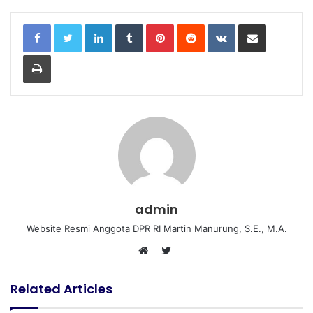
LinkedIn
Tumblr
Pinterest
Reddit
VKontakte
Share via Email
Print
admin
Website Resmi Anggota DPR RI Martin Manurung, S.E., M.A.
T
W
w
e
i
Related Articles
b
t
s
t