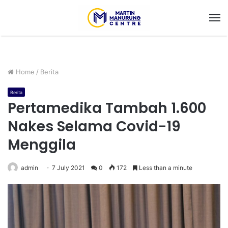
M
Home
/
Berita
Berita
Pertamedika Tambah 1.600
Nakes Selama Covid-19
Menggila
admin
7 July 2021
0
172
Less than a minute