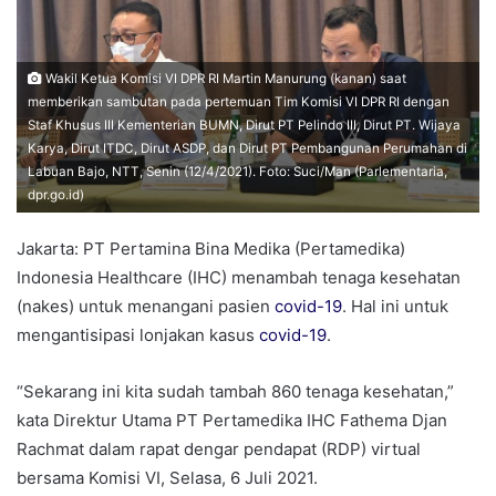
Wakil Ketua Komisi VI DPR RI Martin Manurung (kanan) saat
memberikan sambutan pada pertemuan Tim Komisi VI DPR RI dengan
Staf Khusus III Kementerian BUMN, Dirut PT Pelindo III, Dirut PT. Wijaya
Karya, Dirut ITDC, Dirut ASDP, dan Dirut PT Pembangunan Perumahan di
Labuan Bajo, NTT, Senin (12/4/2021). Foto: Suci/Man (Parlementaria,
dpr.go.id)
Jakarta: PT Pertamina Bina Medika (Pertamedika)
Indonesia Healthcare (IHC) menambah tenaga kesehatan
(nakes) untuk menangani pasien
covid-19
. Hal ini untuk
mengantisipasi lonjakan kasus
covid-19
.
“Sekarang ini kita sudah tambah 860 tenaga kesehatan,”
kata Direktur Utama PT Pertamedika IHC Fathema Djan
Rachmat dalam rapat dengar pendapat (RDP) virtual
bersama Komisi VI, Selasa, 6 Juli 2021.