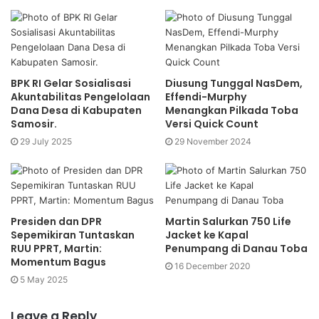
i
e
t
r
e
BPK RI Gelar Sosialisasi
Diusung Tunggal NasDem,
Akuntabilitas Pengelolaan
Effendi-Murphy
Dana Desa di Kabupaten
Menangkan Pilkada Toba
Samosir.
Versi Quick Count
29 July 2025
29 November 2024
Presiden dan DPR
Martin Salurkan 750 Life
Sepemikiran Tuntaskan
Jacket ke Kapal
RUU PPRT, Martin:
Penumpang di Danau Toba
Momentum Bagus
16 December 2020
5 May 2025
Leave a Reply