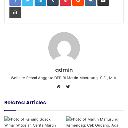
Print
admin
Website Resmi Anggota DPR RI Martin Manurung, S.E., M.A.
T
W
w
e
i
Related Articles
b
t
s
t
i
e
t
r