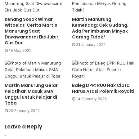
e
Kenang Sosok Wimar
Martin Manurung
Witoelar, Cerita Martin
Kemendag: Cek Gudang,
Manurung Saat
Ada Penimbunan Minyak
Diwawancarai Eks Jubir
Goreng Tidak?
Gus Dur
31 January 2022
19 May 2021
Martin Manurung Gelar
Baleg DPR: RUU Hak Cipta
Pelatihan Masuk SMA
Harus Atasi Polemik Royalti
Unggul untuk Pelajar di
14 February 2026
Toba
23 February 2022
Leave a Reply