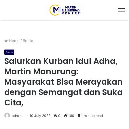
M
Home
/
Berita
Berita
Salurkan Kurban Idul Adha,
Martin Manurung:
Masyarakat Bisa Merayakan
dengan Semangat dan Suka
Cita,
admin
10 July 2022
0
180
1 minute read