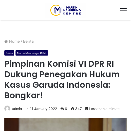
M
Home
/
Berita
Berita
Martin Mendengar (MM)
Pimpinan Komisi VI DPR RI
Dukung Penegakan Hukum
Kasus Garuda Indonesia:
Bongkar!
admin
11 January 2022
0
347
Less than a minute