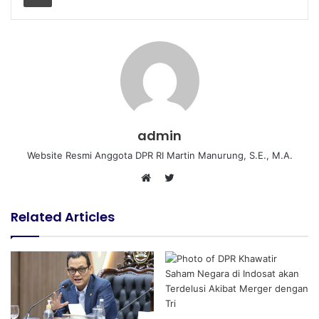
admin
Website Resmi Anggota DPR RI Martin Manurung, S.E., M.A.
T
W
w
e
i
Related Articles
b
t
s
t
i
e
t
r
e