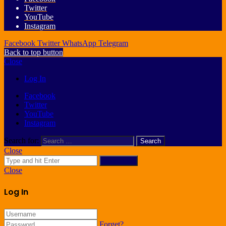
Twitter
YouTube
Instagram
Facebook
Twitter
WhatsApp
Telegram
Back to top button
Close
Log In
Facebook
Twitter
YouTube
Instagram
Search for:
Close
Search for
Close
Log In
Forget?