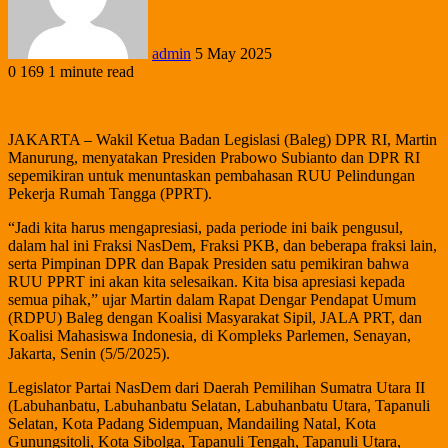
admin
5 May 2025
0
169
1 minute read
JAKARTA – Wakil Ketua Badan Legislasi (Baleg) DPR RI, Martin
Manurung, menyatakan Presiden Prabowo Subianto dan DPR RI
sepemikiran untuk menuntaskan pembahasan RUU Pelindungan
Pekerja Rumah Tangga (PPRT).
“Jadi kita harus mengapresiasi, pada periode ini baik pengusul,
dalam hal ini Fraksi NasDem, Fraksi PKB, dan beberapa fraksi lain,
serta Pimpinan DPR dan Bapak Presiden satu pemikiran bahwa
RUU PPRT ini akan kita selesaikan. Kita bisa apresiasi kepada
semua pihak,” ujar Martin dalam Rapat Dengar Pendapat Umum
(RDPU) Baleg dengan Koalisi Masyarakat Sipil, JALA PRT, dan
Koalisi Mahasiswa Indonesia, di Kompleks Parlemen, Senayan,
Jakarta, Senin (5/5/2025).
Legislator Partai NasDem dari Daerah Pemilihan Sumatra Utara II
(Labuhanbatu, Labuhanbatu Selatan, Labuhanbatu Utara, Tapanuli
Selatan, Kota Padang Sidempuan, Mandailing Natal, Kota
Gunungsitoli, Kota Sibolga, Tapanuli Tengah, Tapanuli Utara,