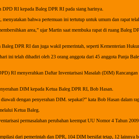
n DPD RI kepada Baleg DPR RI pada siang harinya.
 menyatakan bahwa pertemuan ini tertutup untuk umum dan rapat te
 membersihkan area,” ujar Martin saat membuka rapat di ruang Baleg 
ja Baleg DPR RI dan juga wakil pemerintah, seperti Kementerian Huku
ari ini telah dihadiri oleh 23 orang anggota dari 45 anggota Panja Baleg
(DPD) RI menyerahkan Daftar Inventarisasi Masalah (DIM) Rancang
penyerahan DIM kepada Ketua Baleg DPR RI, Bob Hasan.
ah diawali dengan penyerahan DIM. sepakat?” kata Bob Hasan dalam rap
elalui Ketua Baleg.
ventarisasi permasalahan perubahan keempat UU Nomor 4 Tahun 2009 t
asi dari pemerintah dan DPR, 104 DIM bersifat tetap, 12 lainnya bersi