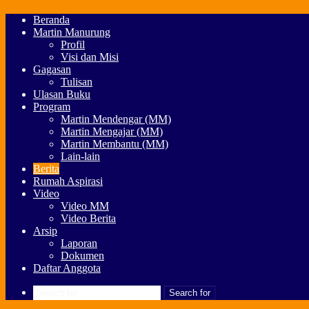
Beranda
Martin Manurung
Profil
Visi dan Misi
Gagasan
Tulisan
Ulasan Buku
Program
Martin Mendengar (MM)
Martin Mengajar (MM)
Martin Membantu (MM)
Lain-lain
Berita
Rumah Aspirasi
Video
Video MM
Video Berita
Arsip
Laporan
Dokumen
Daftar Anggota
Search for