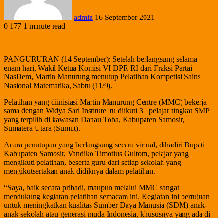
admin
16 September 2021
0
177
1 minute read
PANGURURAN (14 September): Setelah berlangsung selama
enam hari, Wakil Ketua Komisi VI DPR RI dari Fraksi Partai
NasDem, Martin Manurung menutup Pelatihan Kompetisi Sains
Nasional Matematika, Sabtu (11/9).
Pelatihan yang diinisiasi Martin Manurung Centre (MMC) bekerja
sama dengan Widya Sari Institute itu diikuti 31 pelajar tingkat SMP
yang terpilih di kawasan Danau Toba, Kabupaten Samosir,
Sumatera Utara (Sumut).
Acara penutupan yang berlangsung secara virtual, dihadiri Bupati
Kabupaten Samosir, Vandiko Timotius Gultom, pelajar yang
mengikuti pelatihan, beserta guru dari setiap sekolah yang
mengikutsertakan anak didiknya dalam pelatihan.
“Saya, baik secara pribadi, maupun melalui MMC sangat
mendukung kegiatan pelatihan semacam ini. Kegiatan ini bertujuan
untuk meningkatkan kualitas Sumber Daya Manusia (SDM) anak-
anak sekolah atau generasi muda Indonesia, khususnya yang ada di