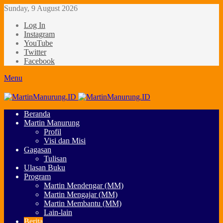
Sunday, 9 August 2026
Log In
Instagram
YouTube
Twitter
Facebook
Menu
Beranda
Martin Manurung
Profil
Visi dan Misi
Gagasan
Tulisan
Ulasan Buku
Program
Martin Mendengar (MM)
Martin Mengajar (MM)
Martin Membantu (MM)
Lain-lain
Berita