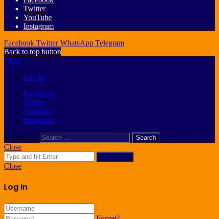
Twitter
YouTube
Instagram
Facebook
Twitter
WhatsApp
Telegram
Back to top button
Close
Log In
Facebook
Twitter
YouTube
Instagram
Search for:
Close
Search for
Close
Log In
Forget?