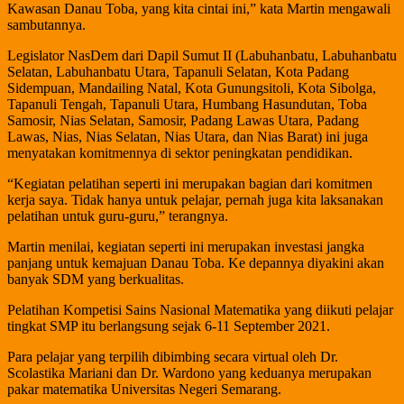
Kawasan Danau Toba, yang kita cintai ini,” kata Martin mengawali
sambutannya.
Legislator NasDem dari Dapil Sumut II (Labuhanbatu, Labuhanbatu
Selatan, Labuhanbatu Utara, Tapanuli Selatan, Kota Padang
Sidempuan, Mandailing Natal, Kota Gunungsitoli, Kota Sibolga,
Tapanuli Tengah, Tapanuli Utara, Humbang Hasundutan, Toba
Samosir, Nias Selatan, Samosir, Padang Lawas Utara, Padang
Lawas, Nias, Nias Selatan, Nias Utara, dan Nias Barat) ini juga
menyatakan komitmennya di sektor peningkatan pendidikan.
“Kegiatan pelatihan seperti ini merupakan bagian dari komitmen
kerja saya. Tidak hanya untuk pelajar, pernah juga kita laksanakan
pelatihan untuk guru-guru,” terangnya.
Martin menilai, kegiatan seperti ini merupakan investasi jangka
panjang untuk kemajuan Danau Toba. Ke depannya diyakini akan
banyak SDM yang berkualitas.
Pelatihan Kompetisi Sains Nasional Matematika yang diikuti pelajar
tingkat SMP itu berlangsung sejak 6-11 September 2021.
Para pelajar yang terpilih dibimbing secara virtual oleh Dr.
Scolastika Mariani dan Dr. Wardono yang keduanya merupakan
pakar matematika Universitas Negeri Semarang.