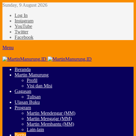
Sunday, 9 August 2026
Log In
Instagram
YouTube
Twitter
Facebook
Menu
Beranda
Martin Manurung
Profil
Visi dan Misi
Gagasan
Tulisan
Ulasan Buku
Program
Martin Mendengar (MM)
Martin Mengajar (MM)
Martin Membantu (MM)
Lain-lain
Berita