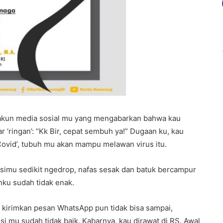
at akun media sosial mu yang mengabarkan bahwa kau
r ‘ringan’: “Kk Bir, cepat sembuh ya!” Dugaan ku, kau
Covid’, tubuh mu akan mampu melawan virus itu.
simu sedikit ngedrop, nafas sesak dan batuk bercampur
nku sudah tidak enak.
 kirimkan pesan WhatsApp pun tidak bisa sampai,
isi mu sudah tidak baik. Kabarnya, kau dirawat di RS. Awal