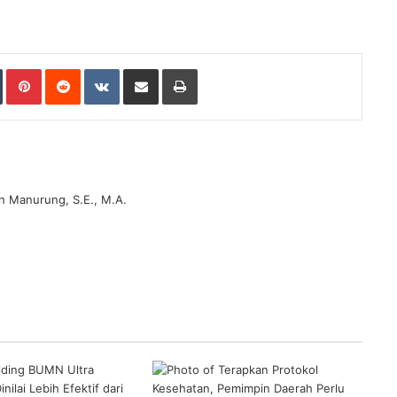
Tumblr
Pinterest
Reddit
VKontakte
Share via Email
Print
n Manurung, S.E., M.A.