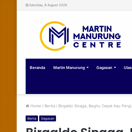
Saturday, 8 August 2026
Beranda
Martin Manurung
Gagasan
Ulas
Home
/
Berita
/
Birgaldo Sinaga, Begitu Cepat Kau Pergi.
Berita
Gagasan