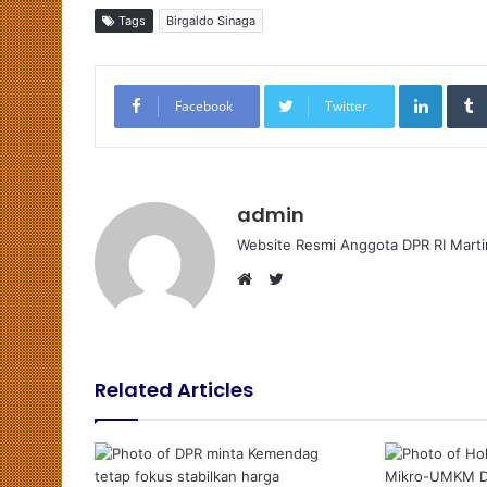
Tags
Birgaldo Sinaga
LinkedIn
Facebook
Twitter
admin
Website Resmi Anggota DPR RI Marti
T
W
w
e
i
b
t
s
t
Related Articles
i
e
t
r
e