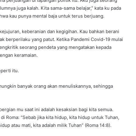
a perjuangan di lapangan politik itu. Aku juga seorang
lumnya juga kalah. Kita sama-sama belajar,” kata ku pada
wa kau punya mental baja untuk terus berjuang.
 kejujuran, keberanian dan kegigihan. Kau bahkan berani
k berperilaku yang patut. Ketika Pandemi Covid-19 mulai
mengkritik seorang pendeta yang mengatakan kepada
dengan keramaian.
erti itu.
 mungkin banyak orang akan menuliskannya, sehingga
ergian mu saat ini adalah kesaksian bagi kita semua.
di Roma: “Sebab jika kita hidup, kita hidup untuk Tuhan,
 hidup atau mati, kita adalah milik Tuhan” (Roma 14:8).