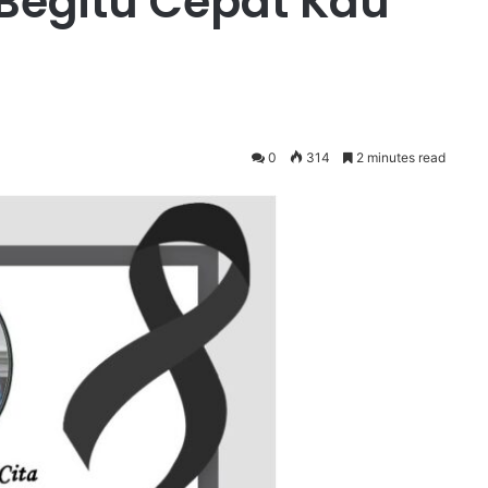
 Begitu Cepat Kau
0
314
2 minutes read