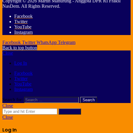
Copyright © 2026 Martin Manurung - Anggota DPR RI Fraksi
NasDem. All Rights Reserved.
Facebook
Twitter
YouTube
Instagram
Facebook
Twitter
WhatsApp
Telegram
Back to top button
Close
Log In
Facebook
Twitter
YouTube
Instagram
Search for:
Close
Search for
Close
Log In