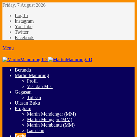
Friday, 7 August 2026
Log In
Instagram
YouTube
Twitter
Facebook
Menu
Beranda
Martin Manurung
Profil
Visi dan Misi
Gagasan
Tulisan
Ulasan Buku
Program
Martin Mendengar (MM)
Martin Mengajar (MM)
Martin Membantu (MM)
Lain-lain
Berita