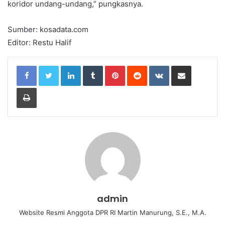
koridor undang-undang,” pungkasnya.
Sumber: kosadata.com
Editor: Restu Halif
LinkedIn
Tumblr
Pinterest
Reddit
VKontakte
Share via Email
Print
admin
Website Resmi Anggota DPR RI Martin Manurung, S.E., M.A.