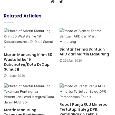
T
W
w
e
i
Related Articles
b
t
s
t
i
e
t
r
e
Siantar Terima Bantuan
APD dari Martin Manurung
Martin Manurung Kirim 50
Wastafel ke 19
29 May 2020
Kabupaten/Kota Di Dapil
Sumut II
1 June 2020
Rapat Panja RUU Minerba
Tertutup, Baleg DPR:
Martin Manurung
Pembahasan Teknis
Tekankan Pentingnya