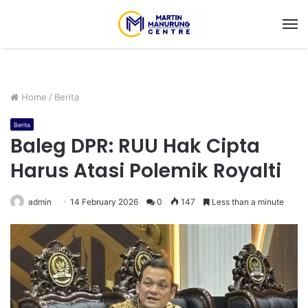
M
Home
/
Berita
Berita
Baleg DPR: RUU Hak Cipta
Harus Atasi Polemik Royalti
admin
14 February 2026
0
147
Less than a minute