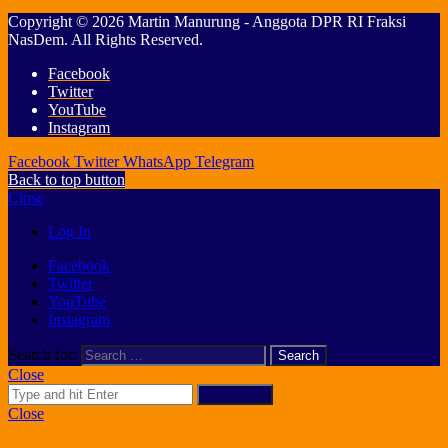
Copyright © 2026 Martin Manurung - Anggota DPR RI Fraksi
NasDem. All Rights Reserved.
Facebook
Twitter
YouTube
Instagram
Facebook
Twitter
WhatsApp
Telegram
Back to top button
Close
Log In
Facebook
Twitter
YouTube
Instagram
Search for:
Close
Search for
Close