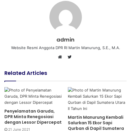
admin
Website Resmi Anggota DPR RI Martin Manurung, S.E., M.A.
T
W
w
e
i
Related Articles
b
t
s
t
i
e
t
r
e
Penyelamatan Garuda,
DPR Minta Renegosiasi
Martin Manurung Kembali
dengan Lessor Dipercepat
Salurkan 15 Ekor Sapi
Qurban di Dapil Sumatera
21 June 2021