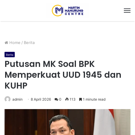
M
Home
/
Berita
Berita
Putusan MK Soal BPK
Memperkuat UUD 1945 dan
KUHP
admin
8 April 2026
0
113
1 minute read