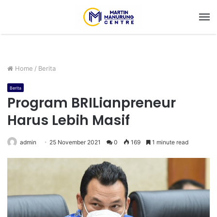
M
Home
/
Berita
Berita
Program BRILianpreneur
Harus Lebih Masif
admin
25 November 2021
0
169
1 minute read