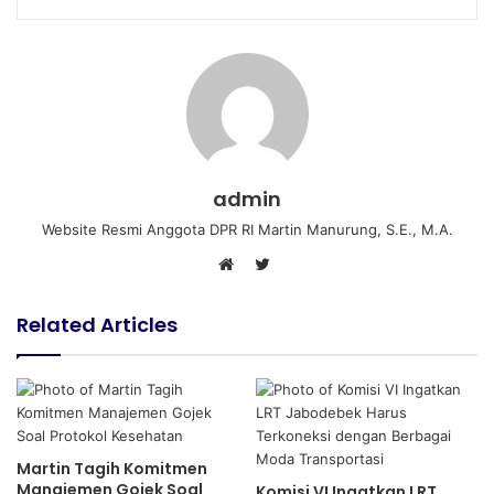
admin
Website Resmi Anggota DPR RI Martin Manurung, S.E., M.A.
T
W
w
e
i
Related Articles
b
t
s
t
i
e
t
r
e
Martin Tagih Komitmen
Manajemen Gojek Soal
Komisi VI Ingatkan LRT