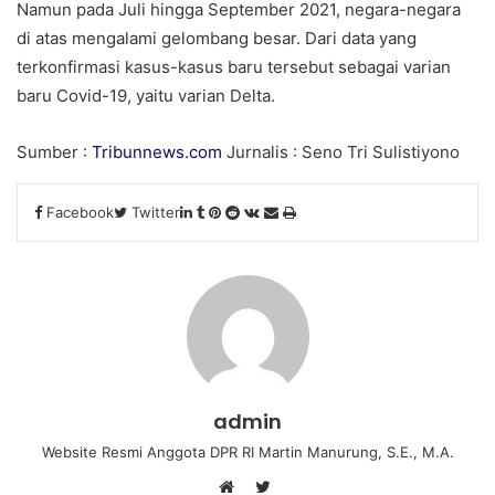
Namun pada Juli hingga September 2021, negara-negara
di atas mengalami gelombang besar. Dari data yang
terkonfirmasi kasus-kasus baru tersebut sebagai varian
baru Covid-19, yaitu varian Delta.
Sumber :
Tribunnews.com
Jurnalis : Seno Tri Sulistiyono
Facebook
Twitter
L
T
P
R
V
S
P
i
u
i
e
K
h
r
n
m
n
d
o
a
i
k
b
t
d
n
r
n
e
l
e
i
t
e
t
d
r
r
t
a
v
I
e
k
i
n
s
t
a
t
e
E
admin
m
a
Website Resmi Anggota DPR RI Martin Manurung, S.E., M.A.
i
T
l