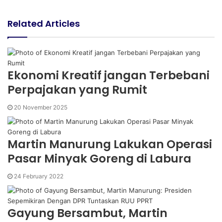
W
w
e
i
Related Articles
b
t
s
t
i
e
t
r
Ekonomi Kreatif jangan Terbebani
e
Perpajakan yang Rumit
20 November 2025
Martin Manurung Lakukan Operasi
Pasar Minyak Goreng di Labura
24 February 2022
Gayung Bersambut, Martin