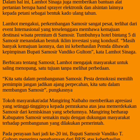
Dalam hal ini, Lamhot Sinaga juga memberikan bantuan alat
pertanian berupa hand sprayer elektronik dan alsintan lainnya
kepada petani sebagai bentuk kado ulang tahun.
Lamhot mengakui, perkembangan Samosir sangat pesat, terlihat dari
event Internasional yang terselenggara membawa kemajuan
destinasi wisata premium di Samosir. Tumbuhnya hotel bintang 5 di
Samosir menandakan bentuk iklim investasi yang kondusif. “Masih
banyak kemajuan laonnya, dan ini keberhasilan Pemda dibawah
kepimpinan Bupati Samosir Vandiko Gultom”, kata Lamhot Sinaga.
Berbicara tentang Samosir, Lamhot mengajak masyarakat untuk
saling menopang, satu tujuan tanpa melihat perbedaan.
“Kita satu dalam pembangunan Samosir. Pesta demokrasi memilih
pemimpin jangan jadikan ajang perpecahan, kita satu dalam
membangun Samosir”, pungkasnya
Tokoh masyarakat/adat Mangiring Naibaho memberikan apresiasi
yang setinggi-tingginya kepada pemrakarsa atas jasa memerdekakan
Samosir dari kemiskinan yang sebelumnya. Mangiring berharap
Kabupaten Samosir semakin maju dengan dukungan masyarakat
terhadap pembangunan yang dilakukan pemerintah.
Pada perayaan hari jadi ke-20 ini, Bupati Samosir Vandiko T.
Gultom menerima penghargaan dari BPJS atas keberhasilan