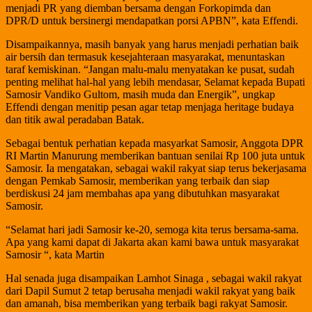
menjadi PR yang diemban bersama dengan Forkopimda dan
DPR/D untuk bersinergi mendapatkan porsi APBN”, kata Effendi.
Disampaikannya, masih banyak yang harus menjadi perhatian baik
air bersih dan termasuk kesejahteraan masyarakat, menuntaskan
taraf kemiskinan. “Jangan malu-malu menyatakan ke pusat, sudah
penting melihat hal-hal yang lebih mendasar, Selamat kepada Bupati
Samosir Vandiko Gultom, masih muda dan Energik”, ungkap
Effendi dengan menitip pesan agar tetap menjaga heritage budaya
dan titik awal peradaban Batak.
Sebagai bentuk perhatian kepada masyarkat Samosir, Anggota DPR
RI Martin Manurung memberikan bantuan senilai Rp 100 juta untuk
Samosir. Ia mengatakan, sebagai wakil rakyat siap terus bekerjasama
dengan Pemkab Samosir, memberikan yang terbaik dan siap
berdiskusi 24 jam membahas apa yang dibutuhkan masyarakat
Samosir.
“Selamat hari jadi Samosir ke-20, semoga kita terus bersama-sama.
Apa yang kami dapat di Jakarta akan kami bawa untuk masyarakat
Samosir “, kata Martin
Hal senada juga disampaikan Lamhot Sinaga , sebagai wakil rakyat
dari Dapil Sumut 2 tetap berusaha menjadi wakil rakyat yang baik
dan amanah, bisa memberikan yang terbaik bagi rakyat Samosir.