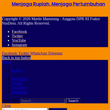
Menjaga Rupiah, Menjaga Pertumbuhan
Copyright © 2026 Martin Manurung - Anggota DPR RI Fraksi
NasDem. All Rights Reserved.
Facebook
Twitter
YouTube
Instagram
Facebook
Twitter
WhatsApp
Telegram
Back to top button
Close
Log In
Facebook
Twitter
YouTube
Instagram
Search for:
Close