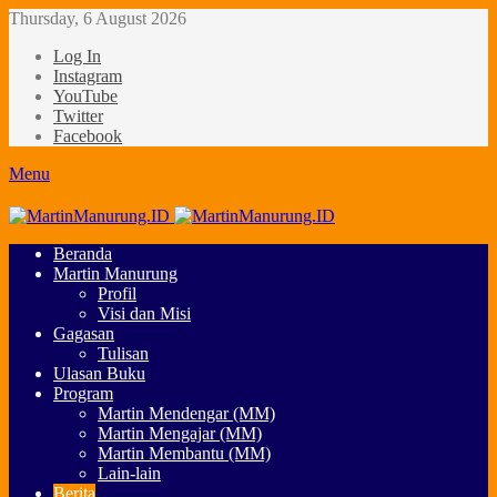
Thursday, 6 August 2026
Log In
Instagram
YouTube
Twitter
Facebook
Menu
Beranda
Martin Manurung
Profil
Visi dan Misi
Gagasan
Tulisan
Ulasan Buku
Program
Martin Mendengar (MM)
Martin Mengajar (MM)
Martin Membantu (MM)
Lain-lain
Berita