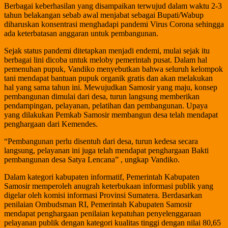
Berbagai keberhasilan yang disampaikan terwujud dalam waktu 2-3
tahun belakangan sebab awal menjabat sebagai Bupati/Wabup
diharuskan konsentrasi menghadapi pandemi Virus Corona sehingga
ada keterbatasan anggaran untuk pembangunan.
Sejak status pandemi ditetapkan menjadi endemi, mulai sejak itu
berbagai lini dicoba untuk meloby pemerintah pusat. Dalam hal
pemenuhan pupuk, Vandiko menyebutkan bahwa seluruh kelompok
tani mendapat bantuan pupuk organik gratis dan akan melakukan
hal yang sama tahun ini. Mewujudkan Samosir yang maju, konsep
pembangunan dimulai dari desa, turun langsung memberikan
pendampingan, pelayanan, pelatihan dan pembangunan. Upaya
yang dilakukan Pemkab Samosir membangun desa telah mendapat
penghargaan dari Kemendes.
“Pembangunan perlu disentuh dari desa, turun kedesa secara
langsung, pelayanan ini juga telah mendapat penghargaan Bakti
pembangunan desa Satya Lencana” , ungkap Vandiko.
Dalam kategori kabupaten informatif, Pemerintah Kabupaten
Samosir memperoleh anugrah keterbukaan informasi publik yang
digelar oleh komisi informasi Provinsi Sumatera. Berdasarkan
penilaian Ombudsman RI, Pemerintah Kabupaten Samosir
mendapat penghargaan penilaian kepatuhan penyelenggaraan
pelayanan publik dengan kategori kualitas tinggi dengan nilai 80,65