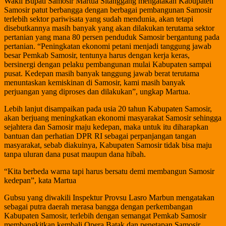
Wakil Bupati Samosir Martua Sitanggang mengatakan Kabupaten
Samosir patut berbangga dengan berbagai pembangunan Samosir
terlebih sektor pariwisata yang sudah mendunia, akan tetapi
disebutkannya masih banyak yang akan dilakukan terutama sektor
pertanian yang mana 80 persen penduduk Samosir bergantung pada
pertanian. “Peningkatan ekonomi petani menjadi tanggung jawab
besar Pemkab Samosir, tentunya harus dengan kerja keras,
bersinergi dengan pelaku pembangunan mulai Kabupaten sampai
pusat. Kedepan masih banyak tanggung jawab berat terutama
menuntaskan kemiskinan di Samosir, kami masih banyak
perjuangan yang diproses dan dilakukan”, ungkap Martua.
Lebih lanjut disampaikan pada usia 20 tahun Kabupaten Samosir,
akan berjuang meningkatkan ekonomi masyarakat Samosir sehingga
sejahtera dan Samosir maju kedepan, maka untuk itu diharapkan
bantuan dan perhatian DPR RI sebagai perpanjangan tangan
masyarakat, sebab diakuinya, Kabupaten Samosir tidak bisa maju
tanpa uluran dana pusat maupun dana hibah.
“Kita berbeda warna tapi harus bersatu demi membangun Samosir
kedepan”, kata Martua
Gubsu yang diwakili Inspektur Provsu Lasro Marbun mengatakan
sebagai putra daerah merasa bangga dengan perkembangan
Kabupaten Samosir, terlebih dengan semangat Pemkab Samosir
membangkitkan kembali Opera Batak dan penetapan Samosir