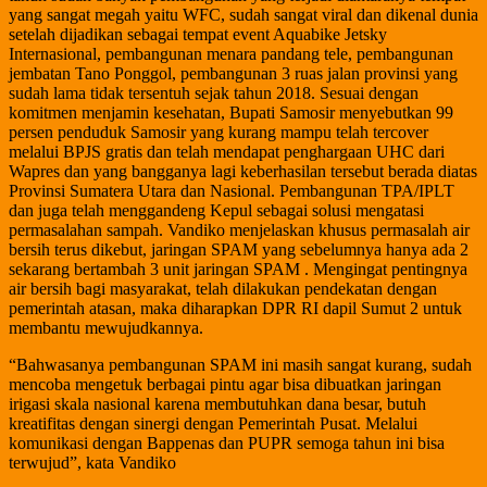
yang sangat megah yaitu WFC, sudah sangat viral dan dikenal dunia
setelah dijadikan sebagai tempat event Aquabike Jetsky
Internasional, pembangunan menara pandang tele, pembangunan
jembatan Tano Ponggol, pembangunan 3 ruas jalan provinsi yang
sudah lama tidak tersentuh sejak tahun 2018. Sesuai dengan
komitmen menjamin kesehatan, Bupati Samosir menyebutkan 99
persen penduduk Samosir yang kurang mampu telah tercover
melalui BPJS gratis dan telah mendapat penghargaan UHC dari
Wapres dan yang bangganya lagi keberhasilan tersebut berada diatas
Provinsi Sumatera Utara dan Nasional. Pembangunan TPA/IPLT
dan juga telah menggandeng Kepul sebagai solusi mengatasi
permasalahan sampah. Vandiko menjelaskan khusus permasalah air
bersih terus dikebut, jaringan SPAM yang sebelumnya hanya ada 2
sekarang bertambah 3 unit jaringan SPAM . Mengingat pentingnya
air bersih bagi masyarakat, telah dilakukan pendekatan dengan
pemerintah atasan, maka diharapkan DPR RI dapil Sumut 2 untuk
membantu mewujudkannya.
“Bahwasanya pembangunan SPAM ini masih sangat kurang, sudah
mencoba mengetuk berbagai pintu agar bisa dibuatkan jaringan
irigasi skala nasional karena membutuhkan dana besar, butuh
kreatifitas dengan sinergi dengan Pemerintah Pusat. Melalui
komunikasi dengan Bappenas dan PUPR semoga tahun ini bisa
terwujud”, kata Vandiko