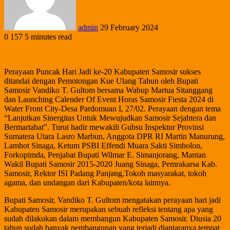
admin
29 February 2024
0
157
5 minutes read
Perayaan Puncak Hari Jadi ke-20 Kabupaten Samosir sukses
ditandai dengan Pemotongan Kue Ulang Tahun oleh Bupati
Samosir Vandiko T. Gultom bersama Wabup Martua Sitanggang
dan Launching Calender Of Event Horas Samosir Fiesta 2024 di
Water Front City-Desa Pardomuan I, 27/02. Perayaan dengan tema
“Lanjutkan Sinergitas Untuk Mewujudkan Samosir Sejahtera dan
Bermartabat”. Turut hadir mewakili Gubsu Inspektur Provinsi
Sumatera Utara Lasro Marbun, Anggota DPR RI Martin Manurung,
Lamhot Sinaga, Ketum PSBI Effendi Muara Sakti Simbolon,
Forkopimda, Penjabat Bupati Wilmar E. Simanjorang, Mantan
Wakil Bupati Samosir 2015-2020 Juang Sinaga, Pemrakarsa Kab.
Samosir, Rektor ISI Padang Panjang,Tokoh masyarakat, tokoh
agama, dan undangan dari Kabupaten/kota lainnya.
Bupati Samosir, Vandiko T. Gultom mengatakan perayaan hari jadi
Kabupaten Samosir merupakan sebuah refleksi tentang apa yang
sudah dilakukan dalam membangun Kabupaten Samosir. Diusia 20
tahun sudah banyak pembangunan yang terjadi diantaranya tempat