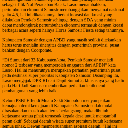
sebagai Titik Nol Peradaban Batak. Lasro menambahkan,
pertumbuhan ekonomi Samosir membanggakan menyamai nasional
yaitu 4,5, hal ini dikatakannya berkat inovasi dan kreasi yang
dilakukan Pemkab Samosir sehingga dengan SDA yang minim
dapat mendongkrak pertumbuhan ekonomi termasuk dengan kreasi
berbagai acara seperti halnya Horas Samosir Fiesta setiap tahunnya.
Kabupaten Samosir dengan APBD yang masih sedikit ditekankan
harus terus menjalin sinergitas dengan pemerintah provinsi, pusat
bahkan dengan Coorporate.
“Di Sumut dari 33 Kabupaten/kota, Pemkab Samosir menjadi
nomor 2 terbesar yang memperoleh anggaran dari APBN” kata
Lasro. Hal ini menurutnya merupakan perhatian pemerintah pusat
pada destinasi super prioritas Kabupaten Samosir. Disamping itu,
Lasro mengajak DPR RI dari Dapil Sumut 2, khususnya yang hadir
pada Hari Jadi Samosir memberikan perhatian lebih demi
pembangunan yang lebih baik.
Ketum PSBI Effendi Muara Sakti Simbolon menyampaikan
kemajuan demi kemajuan di Kabupaten Samosir sudah mulai
dirasakan dan masih akan terus berlangsung, maka dibutuh
kerjasama semua pihak termasuk kepala desa untuk mengambil
peran aktif. Sebagai daerah wisata super premium butuh kerjasama
semua pihak, Dewan memperjuangkan aspirasi daerah. “Hal ini