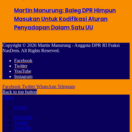
Martin Manurung: Baleg DPR Himpun
Masukan Untuk Kodifikasi Aturan
Penyadapan Dalam Satu UU
Copyright © 2026 Martin Manurung - Anggota DPR RI Fraksi
NasDem. All Rights Reserved.
Facebook
Twitter
YouTube
Instagram
Facebook
Twitter
WhatsApp
Telegram
Back to top button
Close
Log In
Facebook
Twitter
YouTube