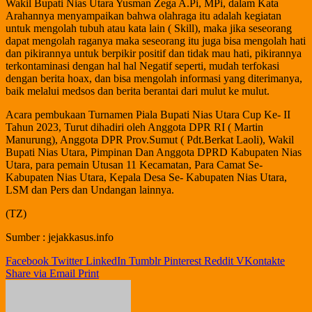
Wakil Bupati Nias Utara Yusman Zega A.Pi, MPi, dalam Kata
Arahannya menyampaikan bahwa olahraga itu adalah kegiatan
untuk mengolah tubuh atau kata lain ( Skill), maka jika seseorang
dapat mengolah raganya maka seseorang itu juga bisa mengolah hati
dan pikirannya untuk berpikir positif dan tidak mau hati, pikirannya
terkontaminasi dengan hal hal Negatif seperti, mudah terfokasi
dengan berita hoax, dan bisa mengolah informasi yang diterimanya,
baik melalui medsos dan berita berantai dari mulut ke mulut.
Acara pembukaan Turnamen Piala Bupati Nias Utara Cup Ke- II
Tahun 2023, Turut dihadiri oleh Anggota DPR RI ( Martin
Manurung), Anggota DPR Prov.Sumut ( Pdt.Berkat Laoli), Wakil
Bupati Nias Utara, Pimpinan Dan Anggota DPRD Kabupaten Nias
Utara, para pemain Utusan 11 Kecamatan, Para Camat Se-
Kabupaten Nias Utara, Kepala Desa Se- Kabupaten Nias Utara,
LSM dan Pers dan Undangan lainnya.
(TZ)
Sumber : jejakkasus.info
Facebook
Twitter
LinkedIn
Tumblr
Pinterest
Reddit
VKontakte
Share via Email
Print