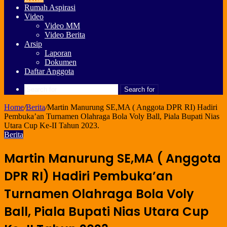
Rumah Aspirasi
Video
Video MM
Video Berita
Arsip
Laporan
Dokumen
Daftar Anggota
Search for
Home
/
Berita
/
Martin Manurung SE,MA ( Anggota DPR RI) Hadiri
Pembuka’an Turnamen Olahraga Bola Voly Ball, Piala Bupati Nias
Utara Cup Ke-II Tahun 2023.
Berita
Martin Manurung SE,MA ( Anggota
DPR RI) Hadiri Pembuka’an
Turnamen Olahraga Bola Voly
Ball, Piala Bupati Nias Utara Cup