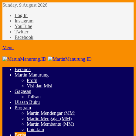
Sunday, 9 August 2026
Log In
Instagram
YouTube
Twitter
Facebook
Menu
Beranda
Martin Manurung
Profil
Visi dan Misi
Gagasan
Tulisan
Ulasan Buku
Program
Martin Mendengar (MM)
Martin Mengajar (MM)
Martin Membantu (MM)
Lain-lain
Berita