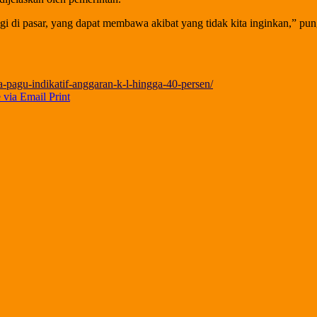
lagi di pasar, yang dapat membawa akibat yang tidak kita inginkan,” pu
a-pagu-indikatif-anggaran-k-l-hingga-40-persen/
 via Email
Print