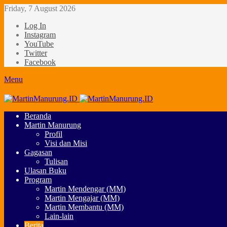
Friday, 7 August 2026
Log In
Instagram
YouTube
Twitter
Facebook
Menu
Beranda
Martin Manurung
Profil
Visi dan Misi
Gagasan
Tulisan
Ulasan Buku
Program
Martin Mendengar (MM)
Martin Mengajar (MM)
Martin Membantu (MM)
Lain-lain
Berita