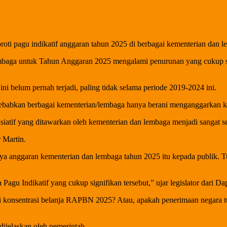
ti pagu indikatif anggaran tahun 2025 di berbagai kementerian dan 
embaga untuk Tahun Anggaran 2025 mengalami penurunan yang cukup si
i belum pernah terjadi, paling tidak selama periode 2019-2024 ini.
ebabkan berbagai kementerian/lembaga hanya berani menganggarkan kegi
isiatif yang ditawarkan oleh kementerian dan lembaga menjadi sangat se
r Martin.
nya anggaran kementerian dan lembaga tahun 2025 itu kepada publik. Tuj
u Indikatif yang cukup signifikan tersebut,” ujar legislator dari Dapi
i konsentrasi belanja RAPBN 2025? Atau, apakah penerimaan negara t
dijelaskan oleh pemerintah.