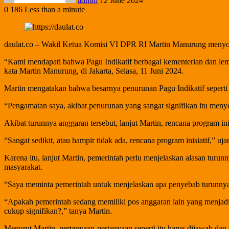
admin
12 June 2024
0
186
Less than a minute
daulat.co – Wakil Ketua Komisi VI DPR RI Martin Manurung menyoro
“Kami mendapati bahwa Pagu Indikatif berbagai kementerian dan l
kata Martin Manurung, di Jakarta, Selasa, 11 Juni 2024.
Martin mengatakan bahwa besarnya penurunan Pagu Indikatif seperti in
“Pengamatan saya, akibat penurunan yang sangat signifikan itu meny
Akibat turunnya anggaran tersebut, lanjut Martin, rencana program in
“Sangat sedikit, atau hampir tidak ada, rencana program inisiatif,” uja
Karena itu, lanjut Martin, pemerintah perlu menjelaskan alasan turun
masyarakat.
“Saya meminta pemerintah untuk menjelaskan apa penyebab turunnya Pag
“Apakah pemerintah sedang memiliki pos anggaran lain yang menjad
cukup signifikan?,” tanya Martin.
Menurut Martin, pertanyaan-pertanyaan seperti itu harus dijawab dan 