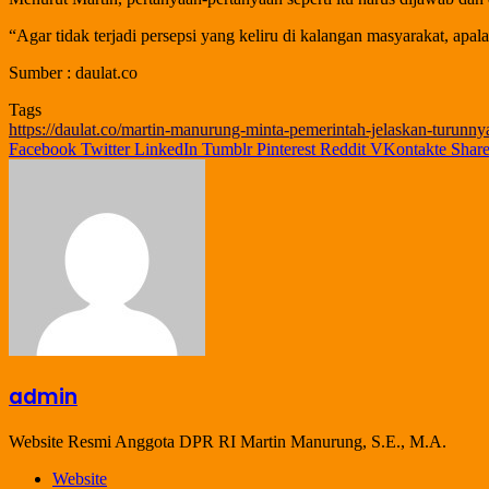
“Agar tidak terjadi persepsi yang keliru di kalangan masyarakat, apa
Sumber : daulat.co
Tags
https://daulat.co/martin-manurung-minta-pemerintah-jelaskan-turunny
Facebook
Twitter
LinkedIn
Tumblr
Pinterest
Reddit
VKontakte
Share
admin
Website Resmi Anggota DPR RI Martin Manurung, S.E., M.A.
Website