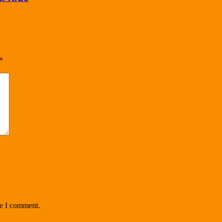
*
me I comment.