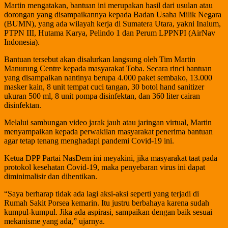
Martin mengatakan, bantuan ini merupakan hasil dari usulan atau
dorongan yang disampaikannya kepada Badan Usaha Milik Negara
(BUMN), yang ada wilayah kerja di Sumatera Utara, yakni Inalum,
PTPN III, Hutama Karya, Pelindo 1 dan Perum LPPNPI (AirNav
Indonesia).
Bantuan tersebut akan disalurkan langsung oleh Tim Martin
Manurung Centre kepada masyarakat Toba. Secara rinci bantuan
yang disampaikan nantinya berupa 4.000 paket sembako, 13.000
masker kain, 8 unit tempat cuci tangan, 30 botol hand sanitizer
ukuran 500 ml, 8 unit pompa disinfektan, dan 360 liter cairan
disinfektan.
Melalui sambungan video jarak jauh atau jaringan virtual, Martin
menyampaikan kepada perwakilan masyarakat penerima bantuan
agar tetap tenang menghadapi pandemi Covid-19 ini.
Ketua DPP Partai NasDem ini meyakini, jika masyarakat taat pada
protokol kesehatan Covid-19, maka penyebaran virus ini dapat
diminimalisir dan dihentikan.
“Saya berharap tidak ada lagi aksi-aksi seperti yang terjadi di
Rumah Sakit Porsea kemarin. Itu justru berbahaya karena sudah
kumpul-kumpul. Jika ada aspirasi, sampaikan dengan baik sesuai
mekanisme yang ada,” ujarnya.