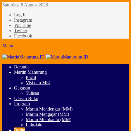
Saturday, 8 August 2026
Log In
Instagram
YouTube
Twitter
Facebook
Menu
Beranda
Martin Manurung
Profil
Visi dan Misi
Gagasan
Tulisan
Ulasan Buku
Program
Martin Mendengar (MM)
Martin Mengajar (MM)
Martin Membantu (MM)
Lain-lain
Berita