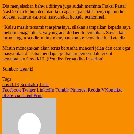
Dia menjelaskan bahwa dirinya juga sudah meminta Fraksi Partai
NasDem di kabupaten atau kota agar dapat aktif menyiapkan diri
sebagai saluran aspirasi masyarakat kepada pemerintah.
“Kalau masih tersumbat aspirasinya, silakan sampaikan kepada saya
melalui tenaga ahli saya yang ada di daerah pemilihan. Saya akan
turun tangan sendiri untuk menyuarakan ke pemerintah,” kata dia.
Martin menegaskan akan terus berusaha mencari jalan dan cara agar
masyarakat di Toba mendapat perhatian pemerintah terkait
penanganan Covid-19. (Penulis: Fernandho Pasaribu)
Sumber:
tagar.id
Tags
covid-19
Sembako
Toba
Facebook
Twitter
LinkedIn
Tumblr
Pinterest
Reddit
VKontakte
Share via Email
Print