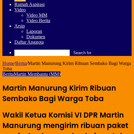
Rumah Aspirasi
Video
Video MM
Video Berita
Arsip
Laporan
Dokumen
Daftar Anggota
Search for
Home
/
Berita
/
Martin Manurung Kirim Ribuan Sembako Bagi Warga
Toba
Berita
Martin Membantu (MM)
Martin Manurung Kirim Ribuan
Sembako Bagi Warga Toba
Wakil Ketua Komisi VI DPR Martin
Manurung mengirim ribuan paket