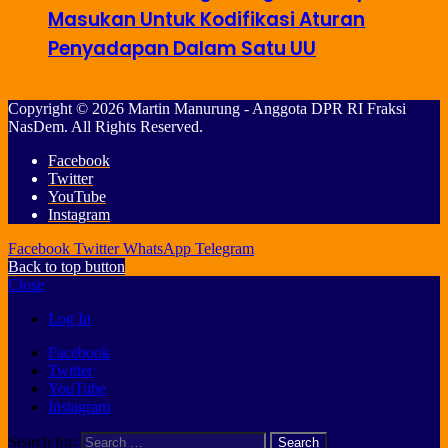
Masukan Untuk Kodifikasi Aturan
Penyadapan Dalam Satu UU
Copyright © 2026 Martin Manurung - Anggota DPR RI Fraksi
NasDem. All Rights Reserved.
Facebook
Twitter
YouTube
Instagram
Facebook
Twitter
WhatsApp
Telegram
Back to top button
Close
Log In
Facebook
Twitter
YouTube
Instagram
Search for: