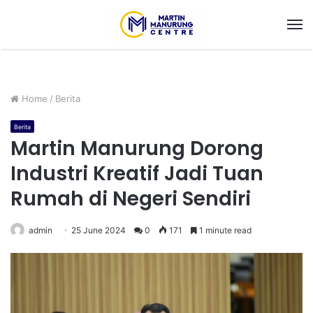
M
Home
/
Berita
Berita
Martin Manurung Dorong
Industri Kreatif Jadi Tuan
Rumah di Negeri Sendiri
admin
25 June 2024
0
171
1 minute read