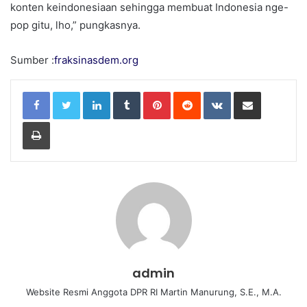
konten keindonesiaan sehingga membuat Indonesia nge-
pop gitu, lho,” pungkasnya.
Sumber :
fraksinasdem.org
LinkedIn
Tumblr
Pinterest
Reddit
VKontakte
Share via Email
Print
admin
Website Resmi Anggota DPR RI Martin Manurung, S.E., M.A.