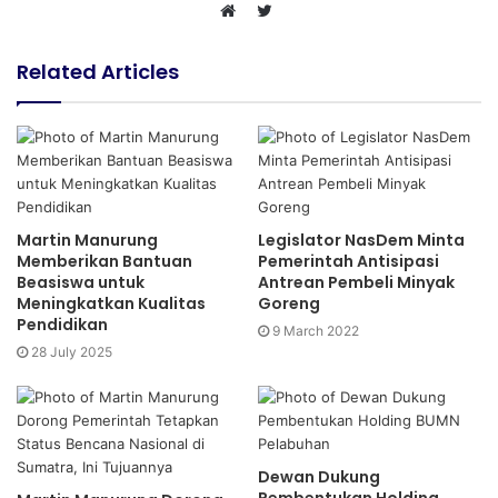
T
W
w
e
i
Related Articles
b
t
s
t
i
e
t
r
e
Martin Manurung
Legislator NasDem Minta
Memberikan Bantuan
Pemerintah Antisipasi
Beasiswa untuk
Antrean Pembeli Minyak
Meningkatkan Kualitas
Goreng
Pendidikan
9 March 2022
28 July 2025
Dewan Dukung