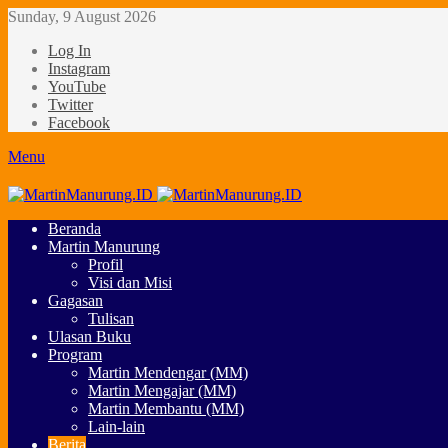
Sunday, 9 August 2026
Log In
Instagram
YouTube
Twitter
Facebook
Menu
Beranda
Martin Manurung
Profil
Visi dan Misi
Gagasan
Tulisan
Ulasan Buku
Program
Martin Mendengar (MM)
Martin Mengajar (MM)
Martin Membantu (MM)
Lain-lain
Berita