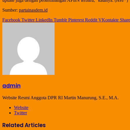
update juga dengan perkembangan APBN terbaru,” katanya. (HH/*)
Sumber:
partainasdem.id
Facebook
Twitter
LinkedIn
Tumblr
Pinterest
Reddit
VKontakte
Share
admin
Website Resmi Anggota DPR RI Martin Manurung, S.E., M.A.
Website
Twitter
Related Articles