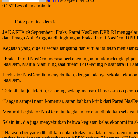
admin
9 September 2020
0
257
Less than a minute
Foto: partainasdem.id
JAKARTA (9 September): Fraksi Partai NasDem DPR RI menggelar Fo
dan Tenaga Ahli Anggota di lingkungan Fraksi Partai NasDem DPR 
Kegiatan yang digelar secara langsung dan virtual itu tetap menjalan
“Fraksi Partai NasDem merasa berkepentingan untuk melengkapi peng
NasDem, Martin Manurung saat ditemui di Gedung Nusantara II Lanta
Legislator NasDem itu menyebutkan, dengan adanya sekolah ekonomi i
NasDem.
Terlebih, lanjut Martin, sekarang sedang memasuki masa-masa pe
“Jangan sampai nanti komentar, saran bahkan kritik dari Partai NasDe
Menurut Legislator NasDem itu, kegiatan tersebut dilakukan sebagai
Selain itu, dia juga menyebutkan bahwa kegiatan kelas ekonomi itu a
“Narasumber yang dihadirkan dalam kelas itu adalah teman-teman pe