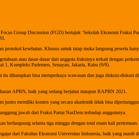
cus Group Discussion (FGD) bertajuk ‘Sekolah Ekonomi Fraksi Part
RI.
kan protokol kesehatan. Khusus untuk tatap muka langsung peserta hany
etahuan atau dasar-dasar dari anggota fraksinya terkait dengan perk
i 1, Kompleks Parlemen, Senayan, Jakarta, Rabu (9/9).
tu diharapkan bisa memperkaya wawasan dan juga diskusi-diskusi di t
mbahasan APBN, baik yang sedang berjalan maupun RAPBN 2021.
m justru memiliki konten yang secara akademik tidak bisa dipertanggung
 tanggung jawab dari Fraksi Partai NasDem terhadap anggotanya.
kan berlangsung selama tiga minggu dengan total enam kali pertemuan.
ngajar dari Fakultas Ekonomi Universitas Indonesia, baik yang masih