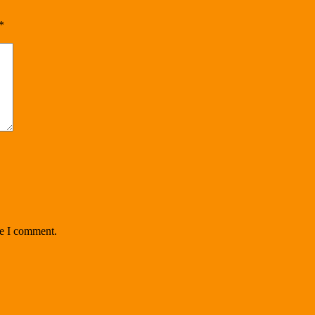
*
me I comment.