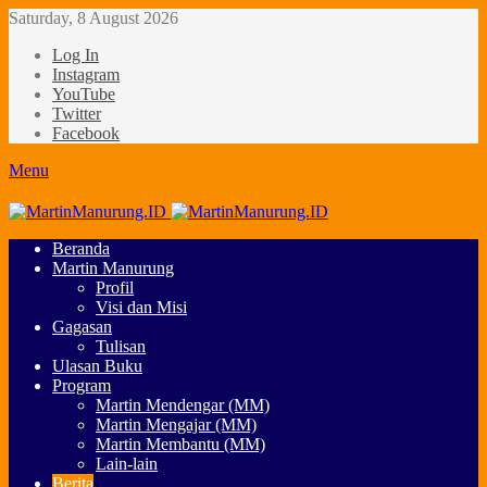
Saturday, 8 August 2026
Log In
Instagram
YouTube
Twitter
Facebook
Menu
Beranda
Martin Manurung
Profil
Visi dan Misi
Gagasan
Tulisan
Ulasan Buku
Program
Martin Mendengar (MM)
Martin Mengajar (MM)
Martin Membantu (MM)
Lain-lain
Berita