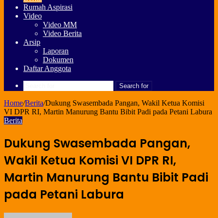
Rumah Aspirasi
Video
Video MM
Video Berita
Arsip
Laporan
Dokumen
Daftar Anggota
Search for
Home
/
Berita
/
Dukung Swasembada Pangan, Wakil Ketua Komisi
VI DPR RI, Martin Manurung Bantu Bibit Padi pada Petani Labura
Berita
Dukung Swasembada Pangan,
Wakil Ketua Komisi VI DPR RI,
Martin Manurung Bantu Bibit Padi
pada Petani Labura