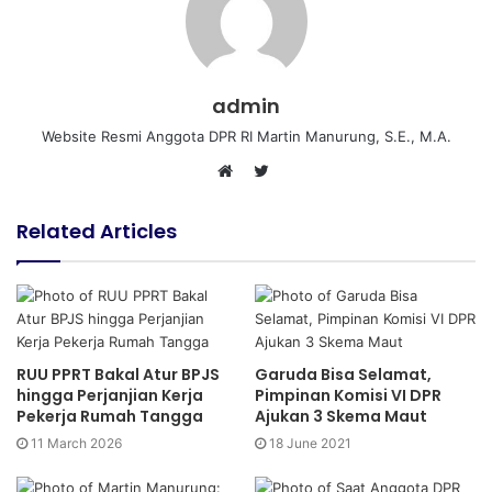
admin
Website Resmi Anggota DPR RI Martin Manurung, S.E., M.A.
T
W
w
e
i
Related Articles
b
t
s
t
i
e
t
r
e
RUU PPRT Bakal Atur BPJS
Garuda Bisa Selamat,
hingga Perjanjian Kerja
Pimpinan Komisi VI DPR
Pekerja Rumah Tangga
Ajukan 3 Skema Maut
11 March 2026
18 June 2021