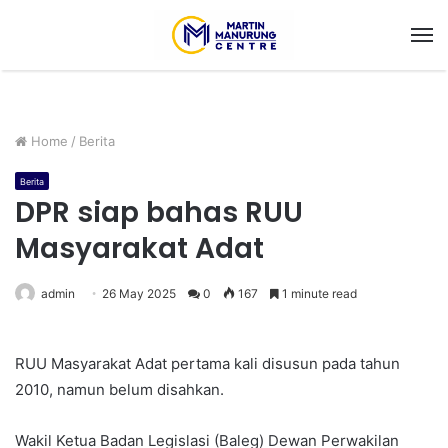
M
Home
/
Berita
Berita
DPR siap bahas RUU
Masyarakat Adat
admin
26 May 2025
0
167
1 minute read
RUU Masyarakat Adat pertama kali disusun pada tahun
2010, namun belum disahkan.
Wakil Ketua Badan Legislasi (Baleg) Dewan Perwakilan