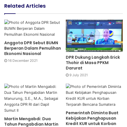
e
i
Related Articles
b
t
s
t
i
e
t
r
e
Anggota DPR Sebut BUMN
Berperan Dalam Pemulihan
Ekonomi Nasional
DPR Dukung Langkah Erick
16 December 2021
Thohir di Masa PPKM
Darurat
9 July 2021
Pemerintah Diminta Buat
Kebijakan Penghapusan
Martin Mengabdi: Dua
Kredit KUR untuk Korban
Tahun Pengabdian Martin