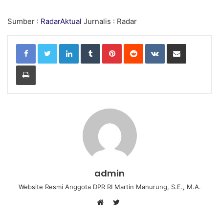
Sumber :
RadarAktual
Jurnalis : Radar
LinkedIn
Tumblr
Pinterest
Reddit
VKontakte
Share via Email
Print
admin
Website Resmi Anggota DPR RI Martin Manurung, S.E., M.A.
T
W
w