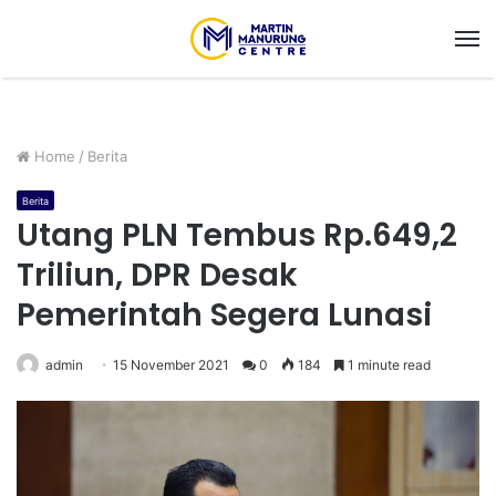
M
Home
/
Berita
Berita
Utang PLN Tembus Rp.649,2
Triliun, DPR Desak
Pemerintah Segera Lunasi
admin
15 November 2021
0
184
1 minute read