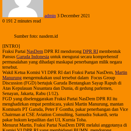
admin
3 December 2021
0
191
2 minutes read
Sumber foto: nasdem.id
[INTRO]
Fraksi Partai
NasDem
DPR RI mendorong
DPR RI
membentuk
Pansus
Garuda Indonesia
untuk mengurai secara komprehensif
permasalahan yang dihadapi maskapai penerbangan milik negara
tersebut.
Wakil Ketua Komisi VI DPR RI dari Fraksi Partai NasDem,
Martin
Manurung
mengemukakan usul tersebut dalam Focus Group
Discussion (FGD) bertajuk Garuda Bentangkan Sayap Rapuh di
Atas Kepulauan Nusantara dan Dunia, di gedung parlemen,
Senayan, Jakarta, Rabu (1/12).
FGD yang diselenggarakan Fraksi Partai NasDem DPR RI itu
menghadirkan empat pembicara, yakni Martin Manurung, mantan
Komisaris PT Garuda, Peter F Gontha, pakar penerbangan dan Vice
Chairman at CSE Aviation Consulting, Samudra Sukardi, serta
pakar hukum kepailitan dari UI, Kurnia Toha.
Menurut Martin, Fraksi Partai NasDem DPR melalui anggotanya di
Komisi VI DPR RI yang membidangi BUMN, mendorong