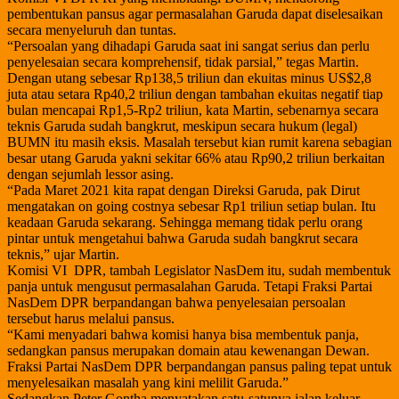
pembentukan pansus agar permasalahan Garuda dapat diselesaikan
secara menyeluruh dan tuntas.
“Persoalan yang dihadapi Garuda saat ini sangat serius dan perlu
penyelesaian secara komprehensif, tidak parsial,” tegas Martin.
Dengan utang sebesar Rp138,5 triliun dan ekuitas minus US$2,8
juta atau setara Rp40,2 triliun dengan tambahan ekuitas negatif tiap
bulan mencapai Rp1,5-Rp2 triliun, kata Martin, sebenarnya secara
teknis Garuda sudah bangkrut, meskipun secara hukum (legal)
BUMN itu masih eksis. Masalah tersebut kian rumit karena sebagian
besar utang Garuda yakni sekitar 66% atau Rp90,2 triliun berkaitan
dengan sejumlah lessor asing.
“Pada Maret 2021 kita rapat dengan Direksi Garuda, pak Dirut
mengatakan on going costnya sebesar Rp1 triliun setiap bulan. Itu
keadaan Garuda sekarang. Sehingga memang tidak perlu orang
pintar untuk mengetahui bahwa Garuda sudah bangkrut secara
teknis,” ujar Martin.
Komisi VI DPR, tambah Legislator NasDem itu, sudah membentuk
panja untuk mengusut permasalahan Garuda. Tetapi Fraksi Partai
NasDem DPR berpandangan bahwa penyelesaian persoalan
tersebut harus melalui pansus.
“Kami menyadari bahwa komisi hanya bisa membentuk panja,
sedangkan pansus merupakan domain atau kewenangan Dewan.
Fraksi Partai NasDem DPR berpandangan pansus paling tepat untuk
menyelesaikan masalah yang kini melilit Garuda.”
Sedangkan Peter Gontha menyatakan satu-satunya jalan keluar