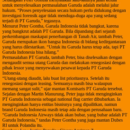
untuk menyelesaikan permasalahan Garuda adalah melalui jalur
hukum. “Proses penyelesaian secara hukum perlu didukung dengan
investigasi forensik agar tidak menduga-duga apa yang sedang
terjadi di PT Garuda,” tegasnya.
Menurut Peter Gontha, Garuda Indonesia tidak bangkut, karena
yang bangkrut adalah PT Garuda. Bila dipandang dari sejarah
perkembangan maskapai penerbangan di Tanah Air, tambah Peter,
Garuda merupakan ikon bangsa Indonesia di bidang kedirgantaraan
yang harus dilestarikan. “Untuk itu Garuda harus tetap ada, tapi PT
Garuda Indonesia bisa hilang.”
Permasalahan PT Garuda, tambah Peter, bisa diselesaikan dengan
mengaudit semua utang Garuda dan melakukan renegosiasi dengan
pihak lessor yang menyewakan pesawat kepada PT Garuda
Indonesia.
“Utang-utang diaudit, lalu buat list prioritasnya. Setelah itu
renegosiasi dengan leasing. Semuanya masih bisa walaupun
memang sangat sulit,” ujar mantan Komisaris PT Garuda tersebut.
Sejalan dengan Martin Manurung, Peter juga tidak menginginkan
PT Garuda Indonesia sebagai national flag carrier dibubarkan. Ia
menginginkan hanya entitas bisnisnya yang dipailitkan, namun
brand Garuda Indonesia masih tetap ada dengan perusahaan baru.
“Garuda Indonesia Airways tidak akan bubar, yang bubar adalah PT
Garuda Indonesia,” tandas Peter Gontha yang juga mantan Dubes
RI untuk Polandia itu.