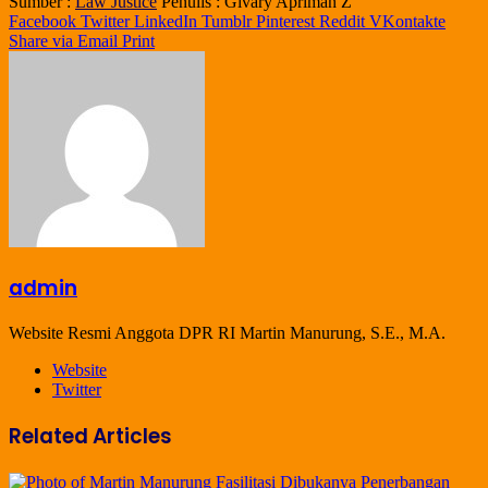
Sumber :
Law Justice
Penulis : Givary Apriman Z
Facebook
Twitter
LinkedIn
Tumblr
Pinterest
Reddit
VKontakte
Share via Email
Print
admin
Website Resmi Anggota DPR RI Martin Manurung, S.E., M.A.
Website
Twitter
Related Articles