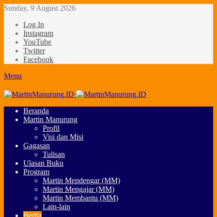
Sunday, 9 August 2026
Log In
Instagram
YouTube
Twitter
Facebook
Menu
Beranda
Martin Manurung
Profil
Visi dan Misi
Gagasan
Tulisan
Ulasan Buku
Program
Martin Mendengar (MM)
Martin Mengajar (MM)
Martin Membantu (MM)
Lain-lain
Berita