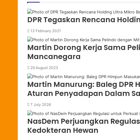
e
r
DPR Tegaskan Rencana Holdin
13 February 2021
Martin Dorong Kerja Sama Pel
Mancanegara
29 August 2023
Martin Manurung: Baleg DPR 
Aturan Penyadapan Dalam Sa
7 July 2026
NasDem Perjuangkan Regulasi
Kedokteran Hewan