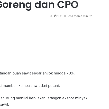
Goreng dan CPO
0
195
Less than a minute
andan buah sawit segar anjlok hingga 70%.
membeli kelapa sawit dari petani.
Manurung menilai kebijakan larangan ekspor minyak
sawit.