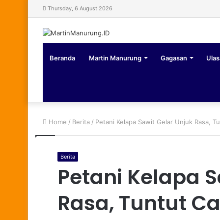
Thursday, 6 August 2026
Beranda
Martin Manurung
Gagasan
Ulas
Home
/
Berita
/
Petani Kelapa Sawit Gelar Unjuk Rasa, 
Berita
Petani Kelapa S
Rasa, Tuntut C