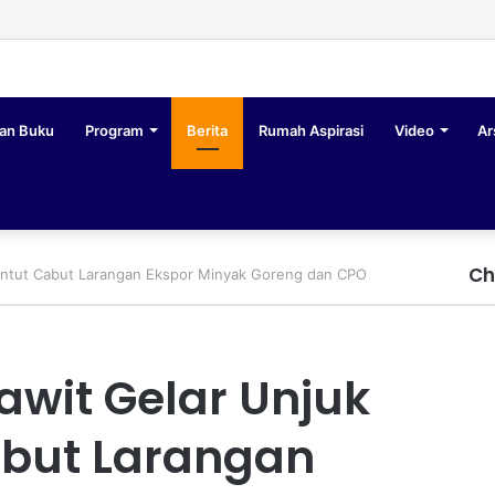
an Buku
Program
Berita
Rumah Aspirasi
Video
Ar
Ch
Tuntut Cabut Larangan Ekspor Minyak Goreng dan CPO
awit Gelar Unjuk
abut Larangan