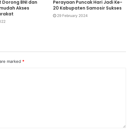
R Dorong BNI dan
Perayaan Puncak Hari Jadi Ke-
rmudah Akses
20 Kabupaten Samosir Sukses
arakat
29 February 2024
022
 are marked
*