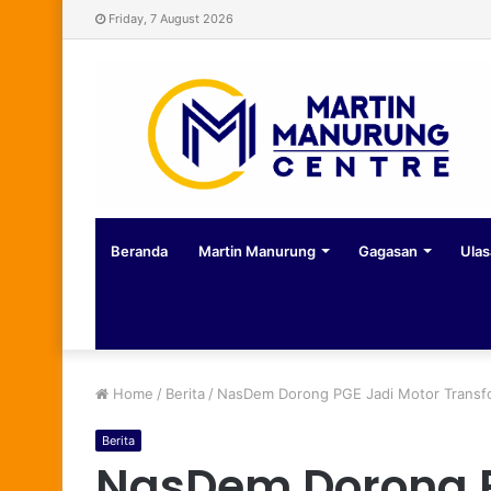
Friday, 7 August 2026
Beranda
Martin Manurung
Gagasan
Ulas
Home
/
Berita
/
NasDem Dorong PGE Jadi Motor Transfo
Berita
NasDem Dorong P