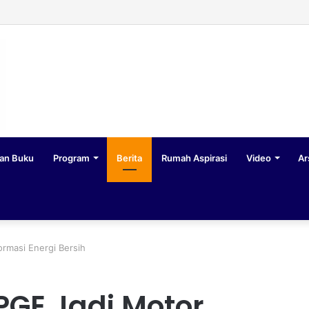
an Buku
Program
Berita
Rumah Aspirasi
Video
Ar
rmasi Energi Bersih
GE Jadi Motor