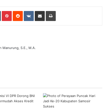
Tumblr
Pinterest
Reddit
VKontakte
Share via Email
Print
n Manurung, S.E., M.A.