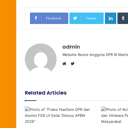
LinkedIn
Facebook
Twitter
admin
Website Resmi Anggota DPR RI Marti
T
W
w
e
i
b
t
s
t
Related Articles
i
e
t
r
e