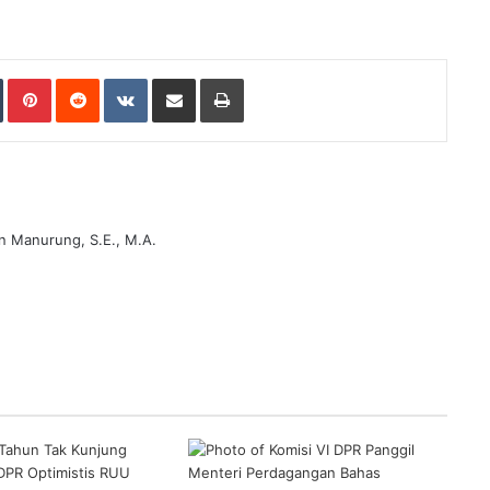
Tumblr
Pinterest
Reddit
VKontakte
Share via Email
Print
n Manurung, S.E., M.A.