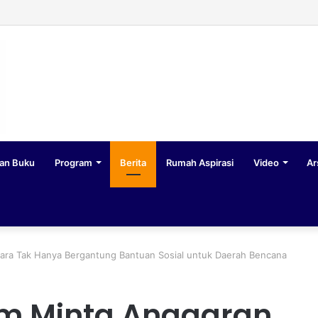
an Buku
Program
Berita
Rumah Aspirasi
Video
Ar
ara Tak Hanya Bergantung Bantuan Sosial untuk Daerah Bencana
em Minta Anggaran