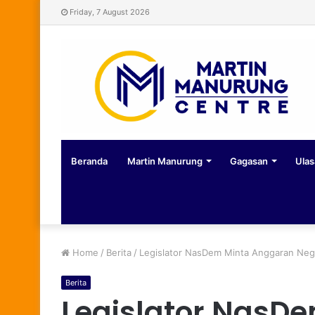
Friday, 7 August 2026
Beranda
Martin Manurung
Gagasan
Ulas
Home
/
Berita
/
Legislator NasDem Minta Anggaran Neg
Berita
Legislator NasD