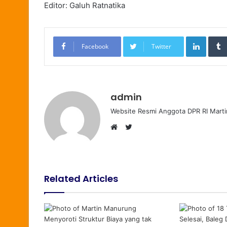
Editor: Galuh Ratnatika
LinkedIn
Facebook
Twitter
admin
Website Resmi Anggota DPR RI Marti
T
W
w
e
i
b
t
s
t
Related Articles
i
e
t
r
e