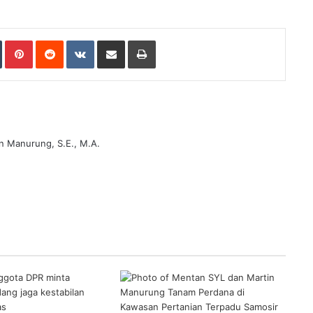
Tumblr
Pinterest
Reddit
VKontakte
Share via Email
Print
n Manurung, S.E., M.A.