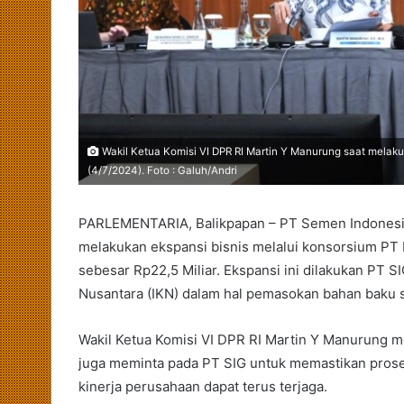
Wakil Ketua Komisi VI DPR RI Martin Y Manurung saat melaku
(4/7/2024). Foto : Galuh/Andri
PARLEMENTARIA, Balikpapan – PT Semen Indonesia 
melakukan ekspansi bisnis melalui konsorsium PT 
sebesar Rp22,5 Miliar. Ekspansi ini dilakukan PT 
Nusantara (IKN) dalam hal pemasokan bahan baku s
Wakil Ketua Komisi VI DPR RI Martin Y Manurung me
juga meminta pada PT SIG untuk memastikan proses
kinerja perusahaan dapat terus terjaga.