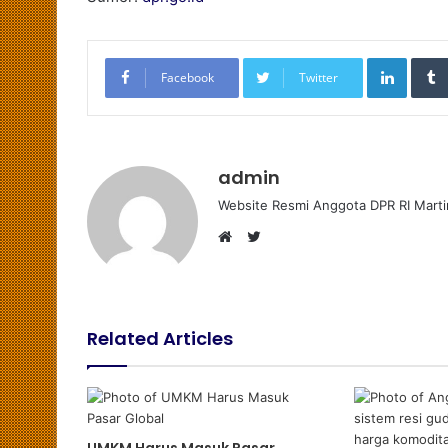
LinkedIn
Facebook
Twitter
admin
Website Resmi Anggota DPR RI Marti
T
W
w
e
i
b
t
s
t
Related Articles
i
e
t
r
e
UMKM Harus Masuk Pasar