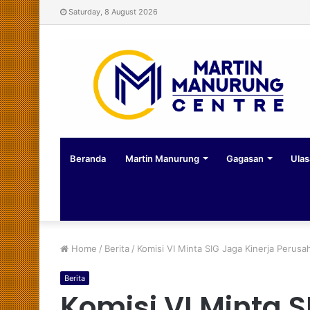
Saturday, 8 August 2026
Beranda
Martin Manurung
Gagasan
Ulas
Home
/
Berita
/
Komisi VI Minta SIG Jaga Kinerja Perus
Berita
Komisi VI Minta S