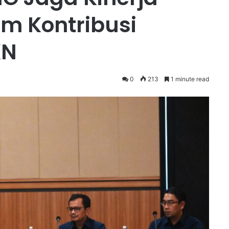
m Kontribusi
KN
0
213
1 minute read