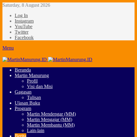
Saturday, 8 August 2026
Log In
Instagram
YouTube
Twitter
Facebook
Menu
Beranda
Martin Manurung
Profil
Visi dan Misi
Gagasan
Tulisan
Ulasan Buku
Program
Martin Mendengar (MM)
Martin Mengajar (MM)
Martin Membantu (MM)
Lain-lain
Berita