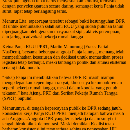
Meskipun agenda rapat harus menyesuaikan kondisi, termasuk
dengan penyelenggaraan secara daring, semangat kerja Panja tidak
surut, rapat tetap berlangsung terus.
Menurut Lita, rapat-rapat tersebut sebagai bukti kesungguhan DPR
RI untuk menuntaskan salah satu RUU yang sudah puluhan tahun
diperjuangkan oleh gerakan masyarakat sipil, aktivis perempuan,
dan jaringan advokasi pekerja rumah tangga.
Ketua Panja RUU PPRT, Martin Manurung (Fraksi Partai
NasDem), bersama beberapa anggota Panja lainnya, memang telah
memperlihatkan keseriusan dan dedikasi untuk memastikan proses
legislasi tetap berlanjut, meski tantangan politik dan situasi eksternal
sedang tidak mudah.
“Sikap Panja ini membuktikan bahwa DPR RI masih mampu
mengedepankan kepentingan rakyat, khususnya kelompok rentan
seperti pekerja rumah tangga, meski dalam kondisi yang penuh
tekanan,” kata Ajeng, PRT dari Serikat Pekerja Rumah Tangga
(SPRT) Sapulidi.
Menurutnya, di tengah kepercayaan publik ke DPR sedang jatuh,
konsistensi kerja Panja RUU PPRT menjadi harapan bahwa masih
ada Anggota-Anggota DPR yang terus bekerja dalam sunyi di
tengah hiruk pikuk demontrasi. Meski demikian Koalisi tetap
berharap konsistensi ini tetap terjaga sehingga pengesahan UU