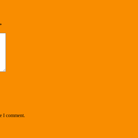
*
me I comment.