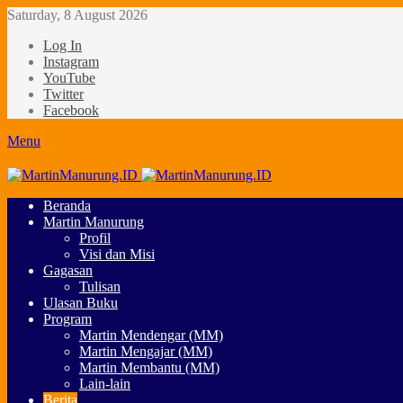
Saturday, 8 August 2026
Log In
Instagram
YouTube
Twitter
Facebook
Menu
Beranda
Martin Manurung
Profil
Visi dan Misi
Gagasan
Tulisan
Ulasan Buku
Program
Martin Mendengar (MM)
Martin Mengajar (MM)
Martin Membantu (MM)
Lain-lain
Berita