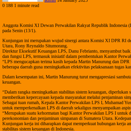
admin
14 January 2025
0
188
1 minute read
Anggota Komisi XI Dewan Perwakilan Rakyat Republik Indonesia (
pada Senin (13/1).
Kunjungan ini merupakan wujud sinergi antara Komisi XI DPR RI de
Utara, Rony Reynaldo Situmorang.
Direktur Eksekutif Keuangan LPS, Danu Febrianto, menyambut baik
dan fungsi LPS, termasuk inisiatif dalam pembentukan Kantor Perwak
“LPS mengucapkan terima kasih kepada Martin Manurung dan DPR RI
beberapa daerah guna meningkatkan efektivitas pelaksanaan tugas ka
Dalam kesempatan ini, Martin Manurung turut mengapresiasi sambuta
keuangan.
“Dalam rangka meningkatkan stabilitas sistem keuangan, diperlukan s
memberikan kepercayaan kepada masyarakat melalui penjaminan sim
Sebagai tuan rumah, Kepala Kantor Perwakilan LPS I, Muhamad Yusr
untuk memperkenalkan LPS di daerah sekaligus menyampaikan aspi
“Merupakan suatu kehormatan bagi Kantor Perwakilan LPS I untuk da
perekonomian dan penjaminan simpanan di Sumatera Utara. Kedepann
Kunjungan kerja ini diharapkan dapat memperkuat hubungan kerja a
stabilitas sistem keuangan di Indonesia.