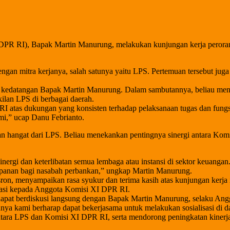
DPR RI), Bapak Martin Manurung, melakukan kunjungan kerja perora
ngan mitra kerjanya, salah satunya yaitu LPS. Pertemuan tersebut j
 kedatangan Bapak Martin Manurung. Dalam sambutannya, beliau men
ilan LPS di berbagai daerah.
 atas dukungan yang konsisten terhadap pelaksanaan tugas dan fungs
mi,” ucap Danu Febrianto.
n hangat dari LPS. Beliau menekankan pentingnya sinergi antara Kom
inergi dan keterlibatan semua lembaga atau instansi di sektor keuanga
panan bagi nasabah perbankan,” ungkap Martin Manurung.
on, menyampaikan rasa syukur dan terima kasih atas kunjungan kerja
rasi kepada Anggota Komisi XI DPR RI.
pat berdiskusi langsung dengan Bapak Martin Manurung, selaku Anggo
ya kami berharap dapat bekerjasama untuk melakukan sosialisasi di 
ntara LPS dan Komisi XI DPR RI, serta mendorong peningkatan kinerj