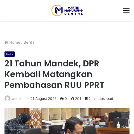
M
Home
/
Berita
Berita
21 Tahun Mandek, DPR
Kembali Matangkan
Pembahasan RUU PPRT
admin
21 August 2025
0
201
2 minutes read