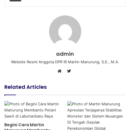
admin
Website Resmi Anggota DPR RI Martin Manurung, S.E., M.A.
T
W
w
e
i
Related Articles
b
t
s
t
i
e
t
r
e
Begini Cara Martin