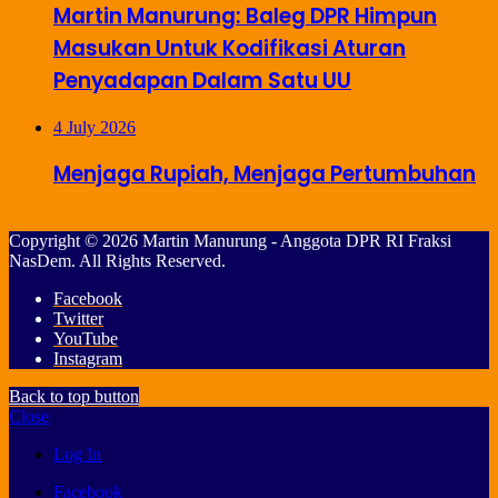
Martin Manurung: Baleg DPR Himpun
Masukan Untuk Kodifikasi Aturan
Penyadapan Dalam Satu UU
4 July 2026
Menjaga Rupiah, Menjaga Pertumbuhan
Copyright © 2026 Martin Manurung - Anggota DPR RI Fraksi
NasDem. All Rights Reserved.
Facebook
Twitter
YouTube
Instagram
Back to top button
Close
Log In
Facebook