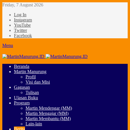
Friday, 7 August 2026
Log In
Instagram
YouTube
Twitter
Facebook
Menu
Beranda
Martin Manurung
Profil
Visi dan Misi
Gagasan
Tulisan
Ulasan Buku
Program
Martin Mendengar (MM)
Martin Mengajar (MM)
Martin Membantu (MM)
Lain-lain
Berita