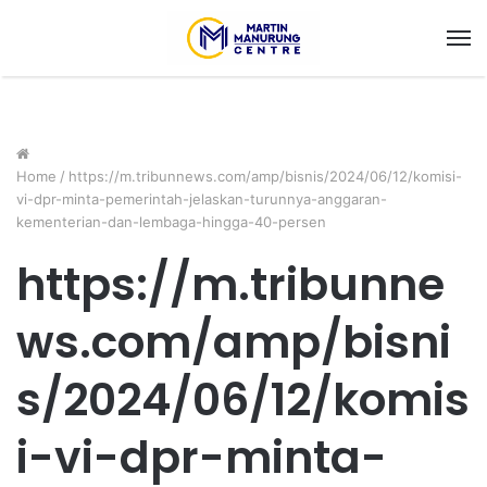
M
Home
/
https://m.tribunnews.com/amp/bisnis/2024/06/12/komisi-
vi-dpr-minta-pemerintah-jelaskan-turunnya-anggaran-
kementerian-dan-lembaga-hingga-40-persen
https://m.tribunne
ws.com/amp/bisni
s/2024/06/12/komis
i-vi-dpr-minta-