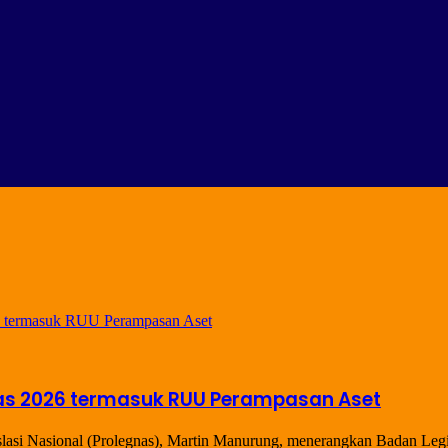
tas 2026 termasuk RUU Perampasan Aset
lasi Nasional (Prolegnas), Martin Manurung, menerangkan Badan Leg