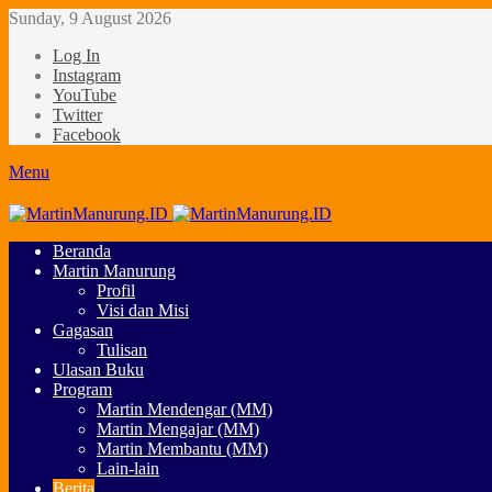
Sunday, 9 August 2026
Log In
Instagram
YouTube
Twitter
Facebook
Menu
Beranda
Martin Manurung
Profil
Visi dan Misi
Gagasan
Tulisan
Ulasan Buku
Program
Martin Mendengar (MM)
Martin Mengajar (MM)
Martin Membantu (MM)
Lain-lain
Berita