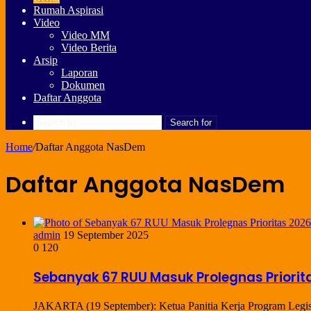
Rumah Aspirasi
Video
Video MM
Video Berita
Arsip
Laporan
Dokumen
Daftar Anggota
Search for
Home
/
Daftar Anggota NasDem
Daftar Anggota NasDem
admin
19 September 2025
0
120
Sebanyak 67 RUU Masuk Prolegnas Priori
JAKARTA (19 September): Ketua Panitia Kerja Program Legis