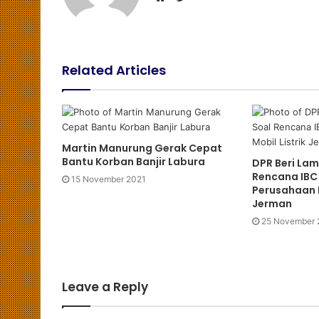
W
w
e
i
b
t
s
t
Related Articles
i
e
t
r
e
Martin Manurung Gerak Cepat
Bantu Korban Banjir Labura
DPR Beri Lam
Rencana IBC 
15 November 2021
Perusahaan M
Jerman
25 November 
Leave a Reply