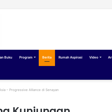
an Buku
Program
Berita
Rumah Aspirasi
Video
Ar
a – Progressive Alliance di Senayan
a Kunjungan