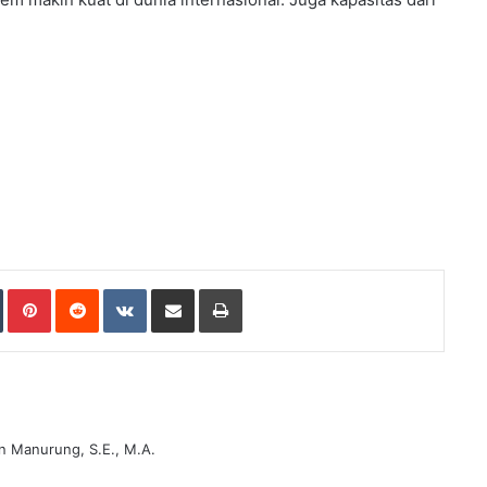
Tumblr
Pinterest
Reddit
VKontakte
Share via Email
Print
n Manurung, S.E., M.A.