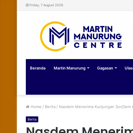
Friday, 7 August 2026
Beranda
Martin Manurung
Gagasan
Ulas
Home
/
Berita
/
Nasdem Menerima Kunjungan SocDem Asi
Berita
Nasdem Menerim