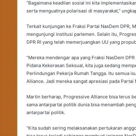
“Bagaimana keadilan sosial ini kita implementasikan
serta menguatnya polarisasi di masyarakat,” ungkap
Terkait kunjungan ke Fraksi Partai NasDem DPR, Mar
mengunjungi institusi parlemen. Selain itu, Progr
DPR RI yang telah memerjuangkan UU yang propubl
“Mereka mendengar apa yang Fraksi NasDem DPR p
Pidana Kekerasan Seksual, kita juga sedang mem
Perlindungan Pekerja Rumah Tangga. Itu semua is
Alliance. Jadi mereka sangat apresiasi pada Partai
Martin berharap, Progressive Alliance bisa terus 
sama antarpartai politik dunia bisa menambah pen
antarpartai politik.
“Kita sudah sering melaksanakan pertukaran anggota
bisa terus terjadi sehingga membuat jaringan NasDe