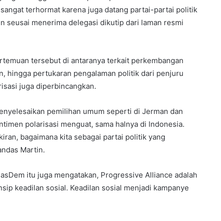
angat terhormat karena juga datang partai-partai politik
rtin seusai menerima delegasi dikutip dari laman resmi
rtemuan tersebut di antaranya terkait perkembangan
gan, hingga pertukaran pengalaman politik dari penjuru
arisasi juga diperbincangkan.
menyelesaikan pemilihan umum seperti di Jerman dan
timen polarisasi menguat, sama halnya di Indonesia.
ran, bagaimana kita sebagai partai politik yang
andas Martin.
asDem itu juga mengatakan, Progressive Alliance adalah
insip keadilan sosial. Keadilan sosial menjadi kampanye