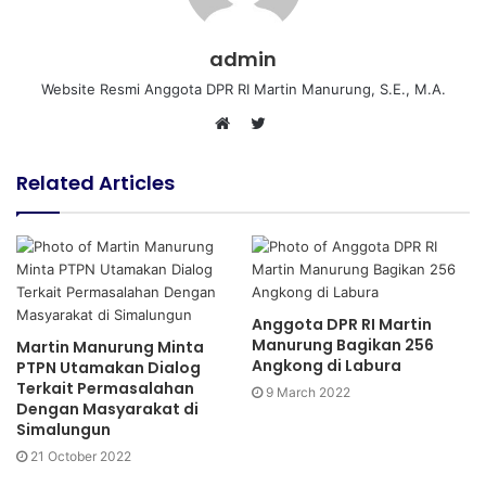
admin
Website Resmi Anggota DPR RI Martin Manurung, S.E., M.A.
T
W
w
e
i
Related Articles
b
t
s
t
i
e
t
r
e
Anggota DPR RI Martin
Manurung Bagikan 256
Martin Manurung Minta
Angkong di Labura
PTPN Utamakan Dialog
Terkait Permasalahan
9 March 2022
Dengan Masyarakat di
Simalungun
21 October 2022