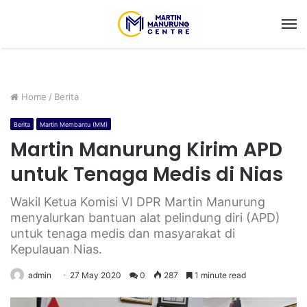
M
Home
/
Berita
Berita
Martin Membantu (MM)
Martin Manurung Kirim APD
untuk Tenaga Medis di Nias
Wakil Ketua Komisi VI DPR Martin Manurung
menyalurkan bantuan alat pelindung diri (APD)
untuk tenaga medis dan masyarakat di
Kepulauan Nias.
admin
27 May 2020
0
287
1 minute read