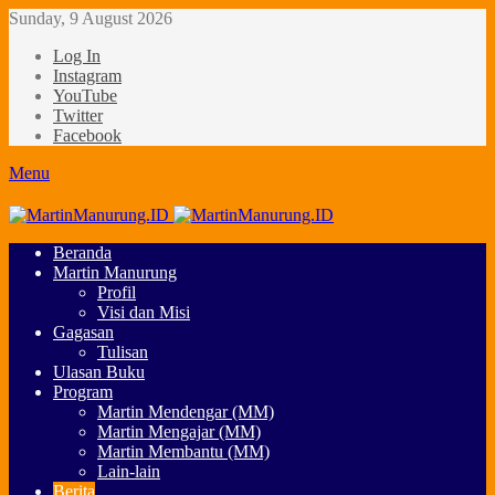
Sunday, 9 August 2026
Log In
Instagram
YouTube
Twitter
Facebook
Menu
Beranda
Martin Manurung
Profil
Visi dan Misi
Gagasan
Tulisan
Ulasan Buku
Program
Martin Mendengar (MM)
Martin Mengajar (MM)
Martin Membantu (MM)
Lain-lain
Berita