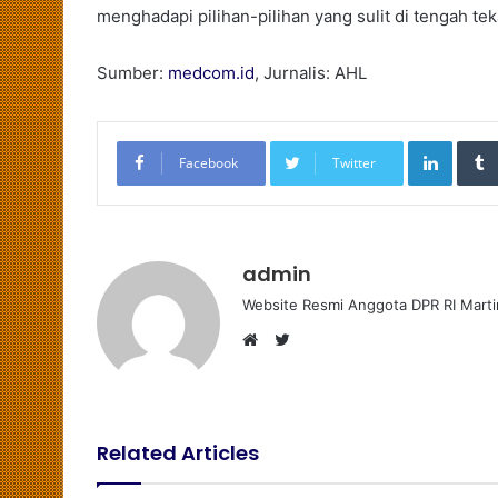
menghadapi pilihan-pilihan yang sulit di tengah te
Sumber:
medcom.id
, Jurnalis: AHL
LinkedIn
Facebook
Twitter
admin
Website Resmi Anggota DPR RI Marti
T
W
w
e
i
b
t
s
t
Related Articles
i
e
t
r