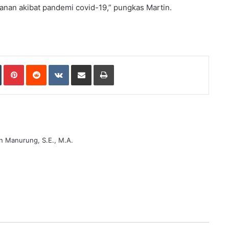
kanan akibat pandemi covid-19,” pungkas Martin.
Tumblr
Pinterest
Reddit
VKontakte
Share via Email
Print
n Manurung, S.E., M.A.