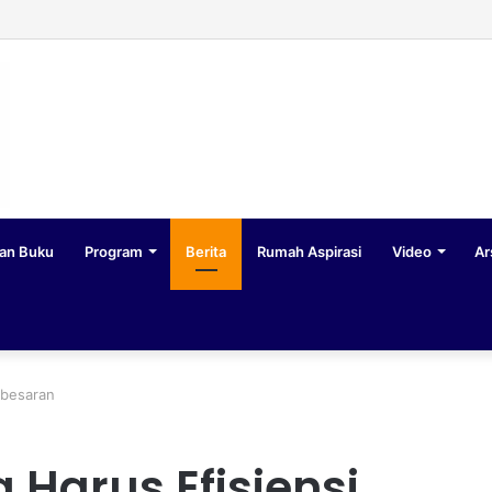
an Buku
Program
Berita
Rumah Aspirasi
Video
Ar
-besaran
 Harus Efisiensi