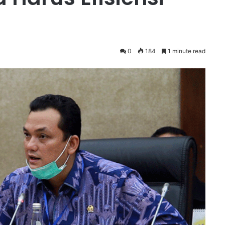
0
184
1 minute read