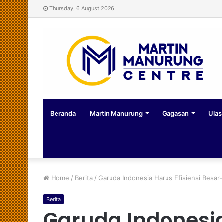
Thursday, 6 August 2026
Beranda
Martin Manurung
Gagasan
Ulas
Home
/
Berita
/
Garuda Indonesia Harus Efisiensi Besar
Berita
Garuda Indonesia