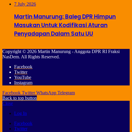
7 July 2026
Martin Manurung: Baleg DPR Himpun
Masukan Untuk Kodifikasi Aturan
Penyadapan Dalam Satu UU
Copyright © 2026 Martin Manurung - Anggota DPR RI Fraksi
NasDem. All Rights Reserved.
Facebook
Twitter
YouTube
Instagram
Facebook
Twitter
WhatsApp
Telegram
Back to top button
Close
Log In
Facebook
Twitter