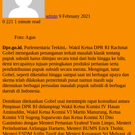
admin
9 February 2021
0
221
1 minute read
Foto: Agus
Dpr.go.id
, Parlementaria Terkini,- Wakil Ketua DPR RI Rachmat
Gobel menegaskan penanganan terkait masalah klasik tentang
pupuk subsidi harus ditinjau secara total dari hulu hingga ke hilir,
demi tercapainya tujuan peningkatan produksi pertanian serta
pendistribusian pupuk subsidi secara merata. Mengingat, tutur
Gobel, seperti diketahui hingga sampai saat ini berbagai upaya dan
skema telah dilakukan pemerintah pusat namun masih saja
ditemukan berbagai persoalan masalah pupuk subsidi di berbagai
daerah di Indonesia.
Demikian ditekankan Gobel usai memimpin rapat konsultasi antara
Pimpinan DPR RI didampingi Wakil Ketua Komisi IV Hasan
Aminuddin, Wakil Ketua Komisi VI Martin Manurung, Ketua
Komisi VII Sugeng Suparwoto dan Ketua Komisi XI Dito
Ganinduto dengan Menteri Pertanian Syahrul Yasin Limpo, Menteri
Perindustrian Airlangga Hartarto, Menteri BUMN Erick Thohir,
Menteri ESDM Arifin Tasrif dan Menteri Keuangan Sri Mulyani, di