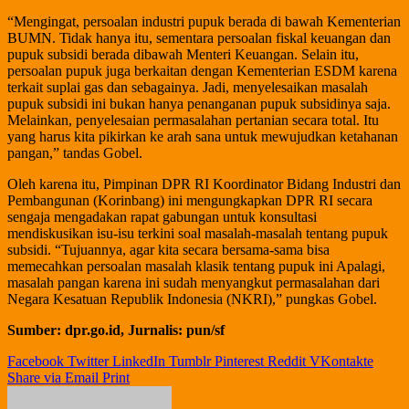
“Mengingat, persoalan industri pupuk berada di bawah Kementerian
BUMN. Tidak hanya itu, sementara persoalan fiskal keuangan dan
pupuk subsidi berada dibawah Menteri Keuangan. Selain itu,
persoalan pupuk juga berkaitan dengan Kementerian ESDM karena
terkait suplai gas dan sebagainya. Jadi, menyelesaikan masalah
pupuk subsidi ini bukan hanya penanganan pupuk subsidinya saja.
Melainkan, penyelesaian permasalahan pertanian secara total. Itu
yang harus kita pikirkan ke arah sana untuk mewujudkan ketahanan
pangan,” tandas Gobel.
Oleh karena itu, Pimpinan DPR RI Koordinator Bidang Industri dan
Pembangunan (Korinbang) ini mengungkapkan DPR RI secara
sengaja mengadakan rapat gabungan untuk konsultasi
mendiskusikan isu-isu terkini soal masalah-masalah tentang pupuk
subsidi. “Tujuannya, agar kita secara bersama-sama bisa
memecahkan persoalan masalah klasik tentang pupuk ini Apalagi,
masalah pangan karena ini sudah menyangkut permasalahan dari
Negara Kesatuan Republik Indonesia (NKRI),” pungkas Gobel.
Sumber: dpr.go.id, Jurnalis: pun/sf
Facebook
Twitter
LinkedIn
Tumblr
Pinterest
Reddit
VKontakte
Share via Email
Print