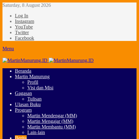
Saturday, 8 August 2026
Log In
Instagram
YouTube
Twitter
Facebook
Menu
Beranda
Martin Manurung
Profil
Visi dan Misi
Gagasan
Tulisan
Ulasan Buku
Program
Martin Mendengar (MM)
Martin Mengajar (MM)
Martin Membantu (MM)
Lain-lain
Berita