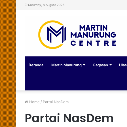
Saturday, 8 August 2026
Beranda
Martin Manurung
Gagasan
Ulas
Home
/
Partai NasDem
Partai NasDem